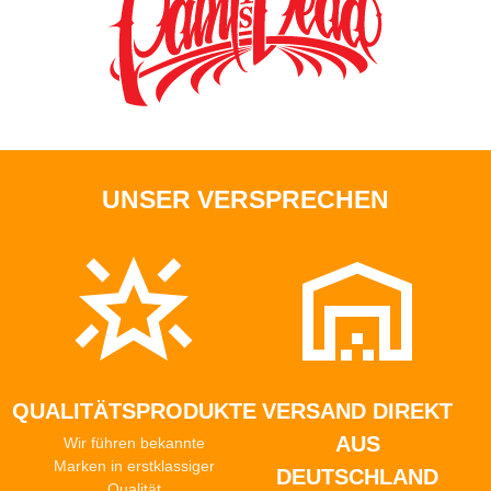
UNSER VERSPRECHEN
QUALITÄTSPRODUKTE
VERSAND DIREKT
AUS
Wir führen bekannte
Marken in erstklassiger
DEUTSCHLAND
Qualität