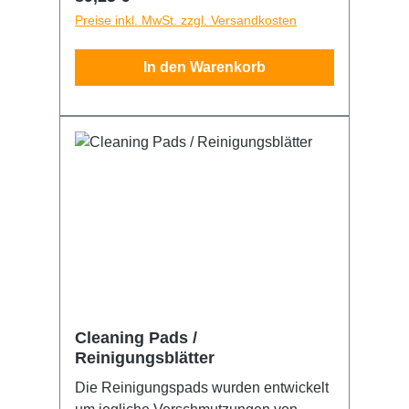
Oberflächen ohne dass Reinigungmittel
Preise inkl. MwSt. zzgl. Versandkosten
oder Chemikalien benötigt werden. Sie
zieht die Verunreinigungen effektiv an
In den Warenkorb
und entfernt diese rückstandsfrei von
Folien oder ähnlichen Materialien.
Unerwünschte Partikel mit einer Größe
von nur einem Mikrometer werden
mühelos entfernt. Sie wird häufig in der
Siebdruck- oder Grafikindustrie
eingesetzt und kann jederzeit mit den
passenden Reinigungsblättern wieder
gesäubert werden. Reinigungsblätter
(Cleaning Pads) nicht im Lieferumfang
enthalten. Separat bei uns erhältlich.
Cleaning Pads /
Reinigungsblätter
Die Reinigungspads wurden entwickelt