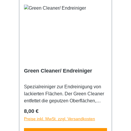
Produktgalerie überspringen
Green Cleaner/ Endreiniger
Spezialreiniger zur Endreinigung von
lackierten Flächen. Der Green Cleaner
entfettet die geputzen Oberflächen,
trocknet äußerst schnell und
Regulärer Preis:
8,00 €
rückstandsfrei. 500ml Flasche Tipp: Bei
Preise inkl. MwSt. zzgl. Versandkosten
einer Folienbeklebung, unbedingt den
grünen Endreiniger vor der Verklebung