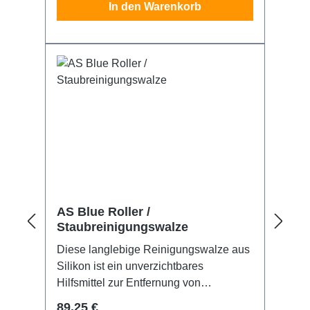
In den Warenkorb
verwenden. Auch als 5L Kanister
erhältlich.
AS Blue Roller /
Staubreinigungswalze
Diese langlebige Reinigungswalze aus
Silikon ist ein unverzichtbares
Hilfsmittel zur Entfernung von
Fremdpartikeln von harten, flachen
Regulärer Preis:
89,25 €