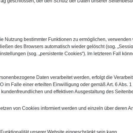
rag geschlossen, der den Schutz der Daten unserer Seitenbesuch
ie Nutzung bestimmter Funktionen zu ermöglichen, verwenden wi
eßen des Browsers automatisch wieder gelöscht (sog. „Session
stellungen (sog. „persistente Cookies“). Im letzteren Fall kön
sonenbezogene Daten verarbeitet werden, erfolgt die Verarbeit
 im Falle einer erteilten Einwilligung oder gemäß Art. 6 Abs. 
r kundenfreundlichen und effektiven Ausgestaltung des Seitenb
 Setzen von Cookies informiert werden und einzeln über deren
Funktionalität unserer Website eingeschränkt sein kann.