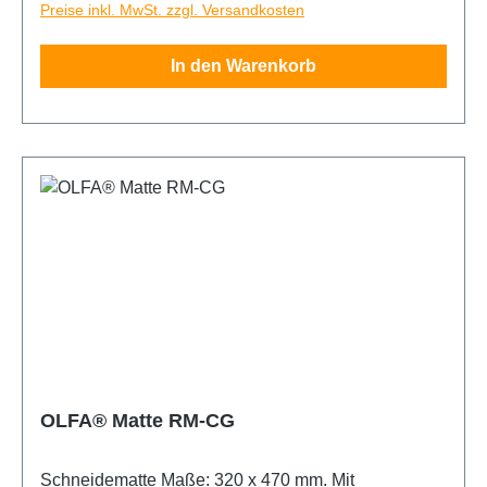
Preise inkl. MwSt. zzgl. Versandkosten
Hochleistungsschneidwerkzeugen, Kunstmessern,
Rotationsschneidwerkzeugen und
In den Warenkorb
Spezialschneidwerkzeugen konzipiert. Doppelseitig
mit grüner Grundfarbe und einseitig mit weißen
Gitterlinien. Die Gitterlinien sind zum einfachen
Messen und zum genauen Schneiden von Geraden
ausgelegt. Selbstheilend bezieht sich auf eine
OLFA-Originaltechnologie mit der Fähigkeit der
Oberfläche, nach dem Schneiden in ihre
ursprüngliche Form zurückzukehren und ist ideal für
das allgemeine Quilten. Ein dreischichtiger Aufbau
und eine weiche Schneidefläche ermöglichen einen
glatten Schnitt auch nach vielen Jahren. NCM-
Matten schützen Ihren Arbeitsbereich und verlängern
die Lebensdauer Ihrer Klingen erheblich.
OLFA® Matte RM-CG
Schneidematte Maße: 320 x 470 mm. Mit