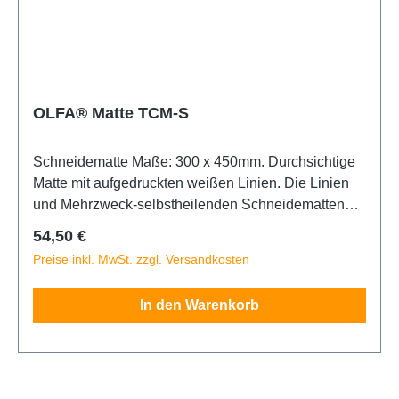
und eine weiche Schneidefläche ermöglichen einen
glatten Schnitt auch nach vielen Jahren. TCM-
Matten schützen Ihren Arbeitsbereich und verlängern
die Lebensdauer Ihrer Klingen erheblich.
OLFA® Matte TCM-S
Schneidematte Maße: 300 x 450mm. Durchsichtige
Matte mit aufgedruckten weißen Linien. Die Linien
und Mehrzweck-selbstheilenden Schneidematten
der TCM-Serie sind speziell für die Verwendung mit
Regulärer Preis:
54,50 €
OLFA Standard-Schneidwerkzeugen,
Preise inkl. MwSt. zzgl. Versandkosten
Hochleistungsschneidwerkzeugen, Kunstmessern,
Rotationsschneidwerkzeugen und
In den Warenkorb
Spezialschneidwerkzeugen konzipiert. Doppelseitig
durchsichtig mit einseitig weißen Gitterlinien mit
einem metrischen Gitter. Die Gitterlinien sind zum
einfachen Messen und zum genauen Schneiden von
Geraden ausgelegt. Selbstheilend bezieht sich auf