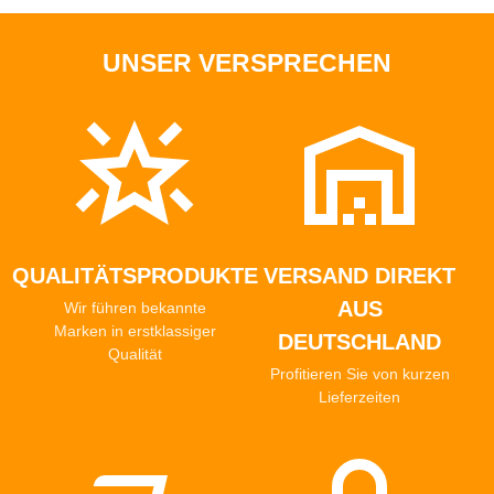
eine OLFA-Originaltechnologie mit der Fähigkeit der
Oberfläche, nach dem Schneiden in ihre
UNSER VERSPRECHEN
ursprüngliche Form zurückzukehren und ist ideal für
das allgemeine Quilten. Ein dreischichtiger Aufbau
und eine weiche Schneidefläche ermöglichen einen
glatten Schnitt auch nach vielen Jahren. TCM-
Matten schützen Ihren Arbeitsbereich und verlängern
die Lebensdauer Ihrer Klingen erheblich.
QUALITÄTSPRODUKTE
VERSAND DIREKT
AUS
Wir führen bekannte
Marken in erstklassiger
DEUTSCHLAND
Qualität
Profitieren Sie von kurzen
Lieferzeiten