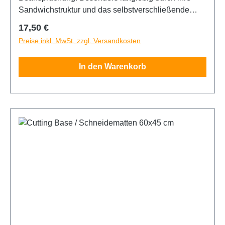
Sandwichstruktur und das selbstverschließende
Oberflächenmaterial. Die Matte ist fünfach
Regulärer Preis:
17,50 €
beschichtet und mit 10/50mm Skalenaufdruck auf
Preise inkl. MwSt. zzgl. Versandkosten
der Schneidefläche versehen. Eine Seite grün,
andere schwarz. 30x45 cm
In den Warenkorb