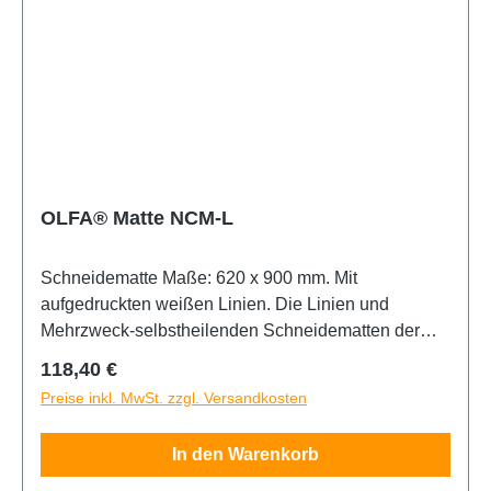
OLFA® Matte NCM-L
Schneidematte Maße: 620 x 900 mm. Mit
aufgedruckten weißen Linien. Die Linien und
Mehrzweck-selbstheilenden Schneidematten der
NCM-Serie sind speziell für die Verwendung mit
Regulärer Preis:
118,40 €
OLFA Standard-Schneidwerkzeugen,
Preise inkl. MwSt. zzgl. Versandkosten
Hochleistungsschneidwerkzeugen, Kunstmessern,
Rotationsschneidwerkzeugen und
In den Warenkorb
Spezialschneidwerkzeugen konzipiert. Doppelseitig
mit grüner Grundfarbe und einseitig mit weißen