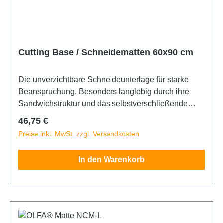
Cutting Base / Schneidematten 60x90 cm
Die unverzichtbare Schneideunterlage für starke
Beanspruchung. Besonders langlebig durch ihre
Sandwichstruktur und das selbstverschließende
Oberflächenmaterial. Die Matte ist fünfach
Regulärer Preis:
46,75 €
beschichtet und mit 10/50mm Skalenaufdruck auf
Preise inkl. MwSt. zzgl. Versandkosten
der Schneidefläche versehen. Eine Seite grün,
andere schwarz. 60x90cm
In den Warenkorb