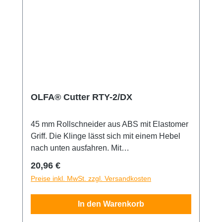
OLFA® Cutter RTY-2/DX
45 mm Rollschneider aus ABS mit Elastomer
Griff. Die Klinge lässt sich mit einem Hebel
nach unten ausfahren. Mit
Sicherheitsverriegelung für die Klinge.
Regulärer Preis:
20,96 €
Besonders geeignet zum Schneiden von
Preise inkl. MwSt. zzgl. Versandkosten
Papier, Folien, Pappe, schwierig erreichbare
Kanten, etc. Sicherheitshinweis: Dieses
In den Warenkorb
Messer ist äußerst scharf! Nur für erfahrene
Nutzer empfohlen. Unbedingt außerhalb der