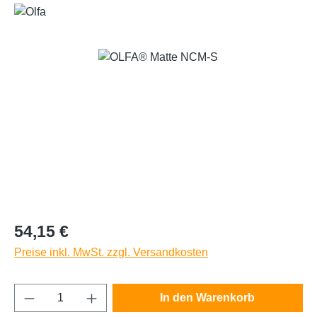
Bildergalerie überspringen
Regulärer Preis:
54,15 €
Preise inkl. MwSt. zzgl. Versandkosten
Produkt Anzahl: Gib den gewünschten Wert e
In den Warenkorb