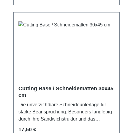
Werkzeugstahl.
Cutting Base / Schneidematten 30x45
cm
Die unverzichtbare Schneideunterlage für
starke Beanspruchung. Besonders langlebig
durch ihre Sandwichstruktur und das
selbstverschließende Oberflächenmaterial.
Regulärer Preis:
17,50 €