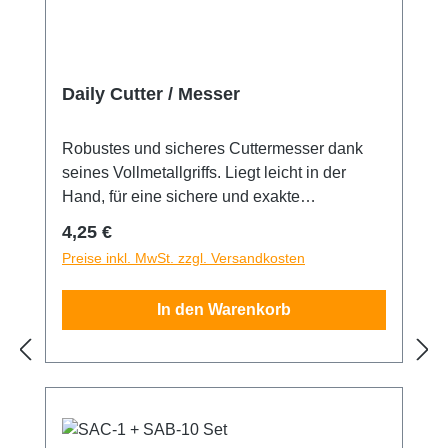
zurückzukehren und ist ideal für das
allgemeine Quilten. Ein dreischichtiger
Aufbau und eine weiche Schneidefläche
ermöglichen einen glatten Schnitt auch nach
Daily Cutter / Messer
vielen Jahren. TCM-Matten schützen Ihren
Arbeitsbereich und verlängern die
Robustes und sicheres Cuttermesser dank
Lebensdauer Ihrer Klingen erheblich.
seines Vollmetallgriffs. Liegt leicht in der
Hand, für eine sichere und exakte
Klingenführung. Beste Arretiergenauigkeit
Regulärer Preis:
4,25 €
durch Stahlfeder Mechanik. Geeignet für 30°
Preise inkl. MwSt. zzgl. Versandkosten
und 60° Grad Klingen. passende
Ersatzklingen bei uns erhältlich.
In den Warenkorb