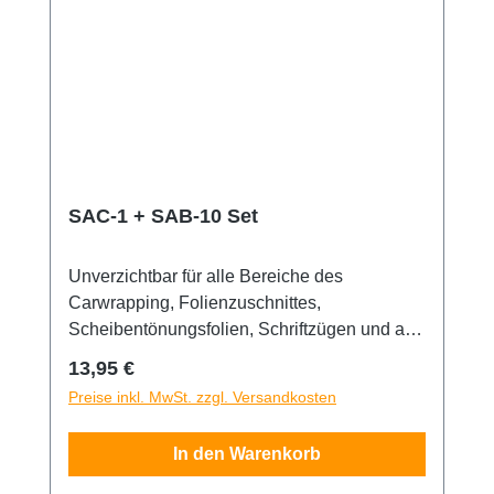
SAC-1 + SAB-10 Set
Unverzichtbar für alle Bereiche des
Carwrapping, Folienzuschnittes,
Scheibentönungsfolien, Schriftzügen und alle
Art von Bastelarbeiten. Das Original Olfa
Regulärer Preis:
13,95 €
Messer überzeugt durch seine robuste Bauart
Preise inkl. MwSt. zzgl. Versandkosten
und seine wackelfreie Klinge. Für noch
längeres Schneidevergnügen hier gleich im
In den Warenkorb
Set 10 Stück Olfa SAB-10 Klingen. Die
Klingen sind aus rostfeiem Kohlenstoff-