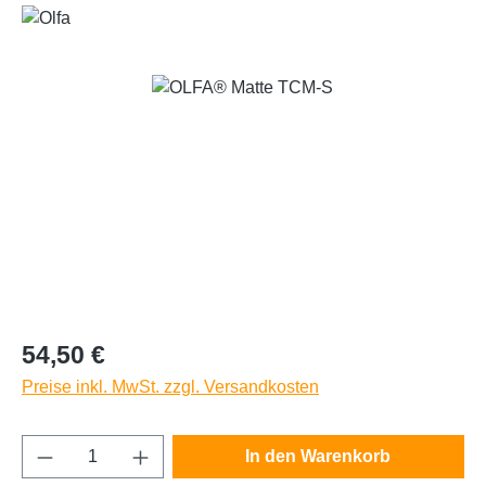
Bildergalerie überspringen
Regulärer Preis:
54,50 €
Preise inkl. MwSt. zzgl. Versandkosten
Produkt Anzahl: Gib den gewünschten Wert e
In den Warenkorb