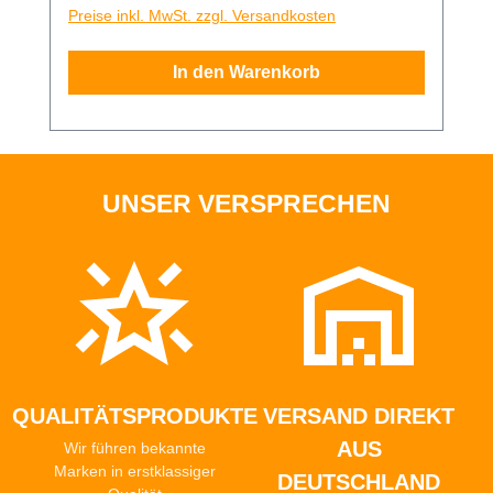
Die Matte ist fünfach beschichtet und mit
Preise inkl. MwSt. zzgl. Versandkosten
10/50mm Skalenaufdruck auf der
Schneidefläche versehen. Eine Seite grün,
In den Warenkorb
andere schwarz. 30x45 cm
UNSER VERSPRECHEN
QUALITÄTSPRODUKTE
VERSAND DIREKT
AUS
Wir führen bekannte
Marken in erstklassiger
DEUTSCHLAND