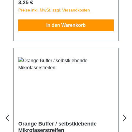
Regulärer Preis:
3,25 €
Shore Spitzenqualität aus Deutschland
Preise inkl. MwSt. zzgl. Versandkosten
In den Warenkorb
Orange Buffer / selbstklebende
Mikrofaserstreifen