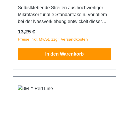
Selbstklebende Streifen aus hochwertiger
Mikrofaser für alle Standartrakeln. Vor allem
bei der Nassverklebung entwickelt dieser
Buffer optimale Gleiteigenschaften. Selbst
Regulärer Preis:
13,25 €
empfindliche Folien können so
Preise inkl. MwSt. zzgl. Versandkosten
beschädiguns- und kratzerfrei verklebt
werden. Passt sich durch den speziellen
In den Warenkorb
Zuschnitt optimal an Rakeln mit einer Breite
von etwa 10cm an. So kann man aus jeder
Standartrakel ein ideales Werkzeug für die
Nassverklebung von besonders
empfindlichen Materialien machen.
Verpackungseinheit 4 Stück