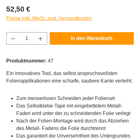
Regulärer Preis:
52,50 €
Preise inkl. MwSt. zzgl. Versandkosten
Produkt Anzahl: Gib den gewünschten Wert e
In den Warenkorb
Produktnummer:
47
Ein innovatives Tool, das selbst anspruchsvollsten
Folienapplikationen eine scharfe, saubere Kante verleiht.
Zum messerlosen Schneiden jeder Folienart
Das Selbstklebe-Tape mit eingebettetem Metall-
Faden wird unter der zu schneidenden Folie verlegt
Nach der Folien-Montage wird durch das Abziehen
des Metall- Fadens die Folie durchtrennt
Das garantiert die Unversehrtheit des Untergrundes