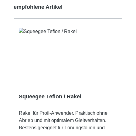
Produktgalerie überspringen
empfohlene Artikel
Squeegee Teflon / Rakel
Rakel für Profi-Anwender. Praktisch ohne
Abrieb und mit optimalem Gleitverhalten.
Bestens geeignet für Tönungsfolien und
empfindliche Oberflächen. Härtegrad: 95°