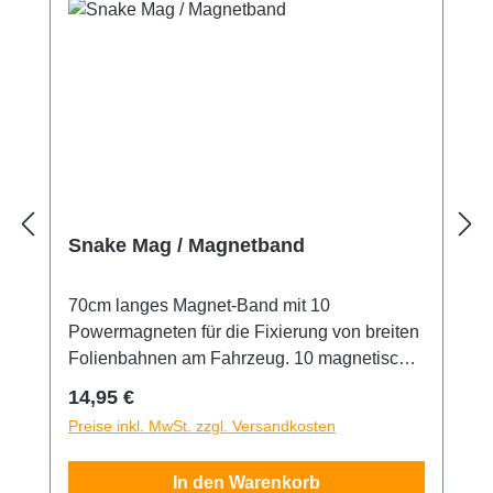
Snake Mag / Magnetband
70cm langes Magnet-Band mit 10
Powermagneten für die Fixierung von breiten
Folienbahnen am Fahrzeug. 10 magnetische
Scheiben, die eine Befestigung auf dünnen,
Regulärer Preis:
14,95 €
nicht magnetischen Flächen ermöglichen,
Preise inkl. MwSt. zzgl. Versandkosten
sind im Lieferumfang enthalten.
In den Warenkorb