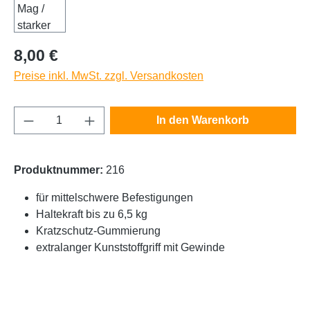
Regulärer Preis:
8,00 €
Preise inkl. MwSt. zzgl. Versandkosten
Produkt Anzahl: Gib den gewünschten Wert e
In den Warenkorb
Produktnummer:
216
für mittelschwere Befestigungen
Haltekraft bis zu 6,5 kg
Kratzschutz-Gummierung
extralanger Kunststoffgriff mit Gewinde