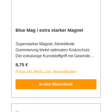
Blue Mag / extra starker Magnet
Superstarker Magnet. Abriebfeste
Gummierung bietet optimalen Kratzschutz.
Der extralange Kunststoffgriff mit Gewinde
gewährleistet einfaches und rückstandsfreies
Regulärer Preis:
8,75 €
Ablösen. Der Blue Mag mit superstarker
Preise inkl. MwSt. zzgl. Versandkosten
Haftkraft ist geeignet für schwere
Befestigungen. * Für mittelschwere
In den Warenkorb
Befestigungen wählen Sie bitte den Black
Mag. *