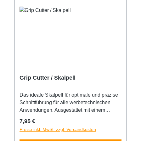
Grip Cutter / Skalpell
Das ideale Skalpell für optimale und präzise
Schnittführung für alle werbetechnischen
Anwendungen. Ausgestattet mit einem
Haltestift aus hochwertigem Vollaluminium
Regulärer Preis:
7,95 €
mit einem Gummigriffstück für angenehmes,
Preise inkl. MwSt. zzgl. Versandkosten
ermüdungsfreies Arbeiten. Für 30° Grad
Klingen geeignet.