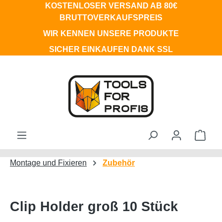
KOSTENLOSER VERSAND AB 80€
Zum Hauptinhalt springen
BRUTTOVERKAUFSPREIS
WIR KENNEN UNSERE PRODUKTE
SICHER EINKAUFEN DANK SSL
Ware
Montage und Fixieren
Zubehör
Clip Holder groß 10 Stück