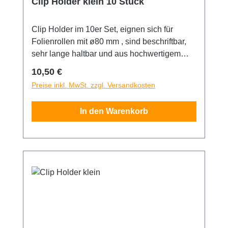
Clip Holder klein 10 Stück
Clip Holder im 10er Set, eignen sich für
Folienrollen mit ø80 mm , sind beschriftbar,
sehr lange haltbar und aus hochwertigem
Kunststoff gefertigt.
Regulärer Preis:
10,50 €
Preise inkl. MwSt. zzgl. Versandkosten
In den Warenkorb