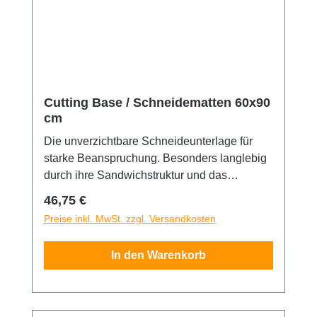
Cutting Base / Schneidematten 60x90
cm
Die unverzichtbare Schneideunterlage für
starke Beanspruchung. Besonders langlebig
durch ihre Sandwichstruktur und das
selbstverschließende Oberflächenmaterial.
Regulärer Preis:
46,75 €
Die Matte ist fünfach beschichtet und mit
Preise inkl. MwSt. zzgl. Versandkosten
10/50mm Skalenaufdruck auf der
Schneidefläche versehen. Eine Seite grün,
In den Warenkorb
andere schwarz. 60x90cm