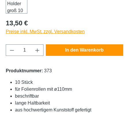
Regulärer Preis:
13,50 €
Preise inkl. MwSt. zzgl. Versandkosten
Produkt Anzahl: Gib den gewünschten Wert e
In den Warenkorb
Produktnummer:
373
10 Stück
für Folienrollen mit ø110mm
beschriftbar
lange Haltbarkeit
aus hochwertigem Kunststoff gefertigt