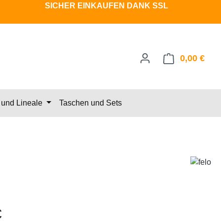
SICHER EINKAUFEN DANK SSL
0,00 €
Ware
und Lineale
Taschen und Sets
eis:
€