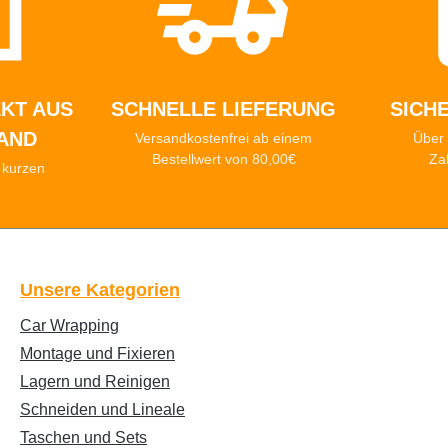
KT AUS
SCHNELLE LIEFERUNG
SICH
AND
Versandkostenfrei ab einem
Über 
Bestellwert von 80,00€
Za
n kurzen
n
Unsere Kategorien
Car Wrapping
Montage und Fixieren
Lagern und Reinigen
Schneiden und Lineale
Taschen und Sets