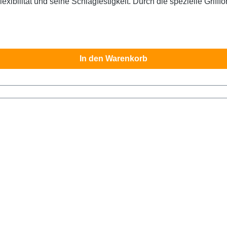
t der Hand gegeben, welche
ägt. Alle Felo Produkte werden in Deutschland hergestellt.
In den Warenkorb