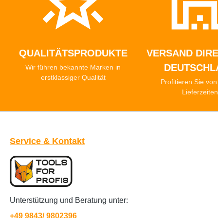
QUALITÄTSPRODUKTE
VERSAND DIRE
DEUTSCHL
Wir führen bekannte Marken in
erstklassiger Qualität
Profitieren Sie vo
Lieferzeite
Service & Kontakt
Unterstützung und Beratung unter:
+49 9843/ 9802396