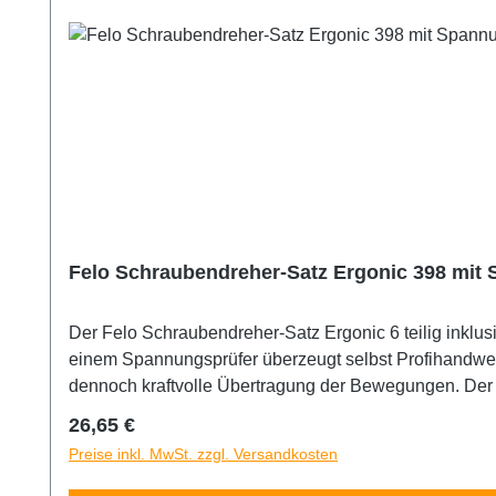
Felo Schraubendreher-Satz Ergonic 398 mit
Der Felo Schraubendreher-Satz Ergonic 6 teilig inklusive Spannungsprüfer , bestehend aus den Größen 2,5x0,4x75, 4
einem Spannungsprüfer überzeugt selbst Profihandwerker durch seinen hohen Komfort und seine extreme Langlebigkeit. Sensibles Arbeiten durch hohe Feinf
dennoch kraftvolle Übertragung der Bewegungen. Der patentierte Griff überzeugt durch seine Drehstabilität, Flexibilität und seine Schlagfestigkeit. Durch die spezielle
Griffform ist eine Verzahnung mit der Hand gegeben, welche zu sensiblem Arbeiten mit geringem Kraftaufwand beiträgt. Alle Felo Produkte werden in Deutschland
Regulärer Preis:
26,65 €
hergestellt.
Preise inkl. MwSt. zzgl. Versandkosten