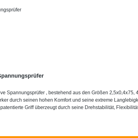
 Spannungsprüfer
,0x0,8x100, 5,5x1,0x125, PH 1x80, PH2x100 und
ühligkeit und