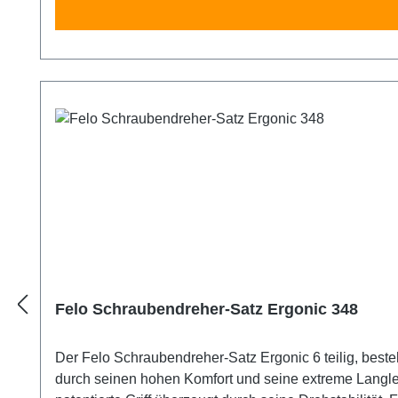
Felo Schraubendreher-Satz Ergonic 348
Der Felo Schraubendreher-Satz Ergonic 6 teilig, bestehend aus den Größen 5,5x100, 6,5x125, 1x80, PZ 2x100, PH 1x8
durch seinen hohen Komfort und seine extreme Langlebigkeit. Sensibles Arbeiten durch hohe Feinfühligkeit und dennoch kraftvolle Übertragung der Bewegungen. Der