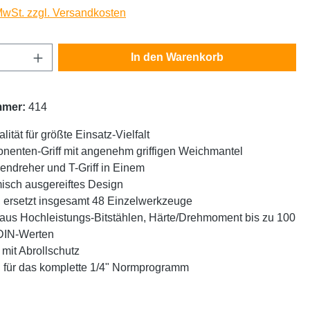
 MwSt. zzgl. Versandkosten
Anzahl: Gib den gewünschten Wert ein oder
In den Warenkorb
mmer:
414
lität für größte Einsatz-Vielfalt
nenten-Griff
mit angenehm griffigen Weichmantel
ndreher und T-Griff in Einem
isch ausgereiftes Design
g, ersetzt insgesamt 48 Einzelwerkzeuge
aus Hochleistungs-Bitstählen, Härte/Drehmoment bis zu 100
DIN-Werten
f mit Abrollschutz
 für das komplette 1/4" Normprogramm