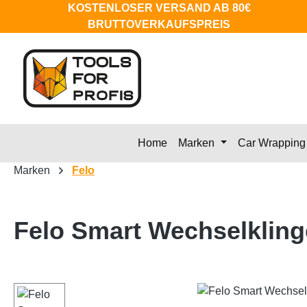
KOSTENLOSER VERSAND AB 80€
m Hauptinhalt springen
Zur Suche springen
Zur Hauptnavigation springen
BRUTTOVERKAUFSPREIS
Home
Marken
Car Wrapping
Marken
Felo
Felo Smart Wechselklin
Bildergalerie überspringen