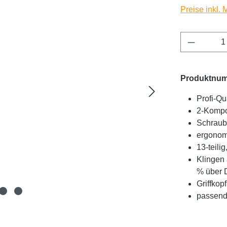
Preise inkl.
Produkt 
Produktnu
Profi-Qua
2-Kompo
Schraube
ergonom
13-teili
Klingen 
% über 
Griffkop
passend