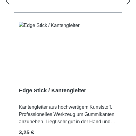
Edge Stick / Kantengleiter
Kantengleiter aus hochwertigem Kunststoff.
Professionelles Werkzeug um Gummikanten
anzuheben. Liegt sehr gut in der Hand und
bietet absolut glatte Kanten für
Regulärer Preis:
3,25 €