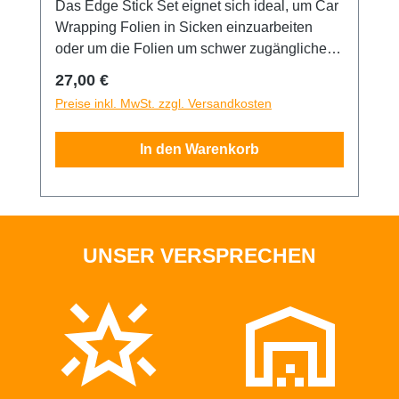
Das Edge Stick Set eignet sich ideal, um Car
Wrapping Folien in Sicken einzuarbeiten
oder um die Folien um schwer zugängliche
Kanten zu legen. Jeder Stick hat einen
Regulärer Preis:
27,00 €
unterschiedlichen Härtegrad. Der blaue ist
Preise inkl. MwSt. zzgl. Versandkosten
weich, der rote ist hart und schwarz ist sehr
hart. Jeder Stick ist 18 cm lang und 3 cm breit.
In den Warenkorb
UNSER VERSPRECHEN