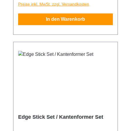
beschädigungsfreies Arbeiten. Mit dem Edge
Preise inkl. MwSt. zzgl. Versandkosten
Stick lassen sich Folien auch in kleine und
kleinste Sicken und Rillen verarbeiten. Top
In den Warenkorb
verarbeitete Qualität aus Deutschland.
Edge Stick Set / Kantenformer Set