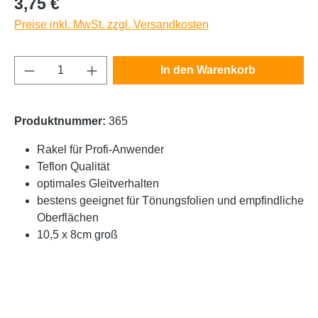
3,75 €
Preise inkl. MwSt. zzgl. Versandkosten
Produkt Anzahl: Gib den gewünschten Wert e
In den Warenkorb
Produktnummer:
365
Rakel für Profi-Anwender
Teflon Qualität
optimales Gleitverhalten
bestens geeignet für Tönungsfolien und empfindliche
Oberflächen
10,5 x 8cm groß