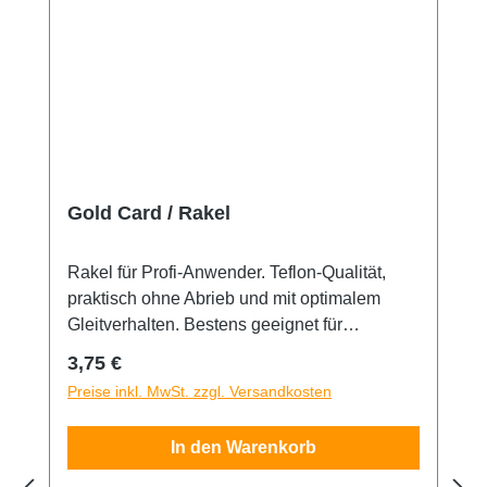
Gold Card / Rakel
Rakel für Profi-Anwender. Teflon-Qualität,
praktisch ohne Abrieb und mit optimalem
Gleitverhalten. Bestens geeignet für
Tönungsfolien und empfindliche Oberflächen.
Regulärer Preis:
3,75 €
Damit kann zwischen Gummidichtung und
Preise inkl. MwSt. zzgl. Versandkosten
Folie gerakelt werden ohne die Folie zu
gefährden. Die Rakel ist 10,5 x 8cm groß.
In den Warenkorb