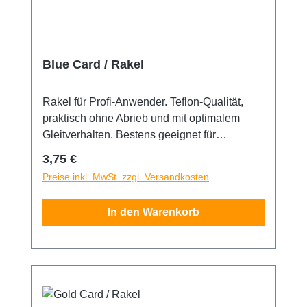
Blue Card / Rakel
Rakel für Profi-Anwender. Teflon-Qualität,
praktisch ohne Abrieb und mit optimalem
Gleitverhalten. Bestens geeignet für
Tönungsfolien und empfindliche Oberflächen.
Regulärer Preis:
3,75 €
Damit kann zwischen Gummidichtung und
Preise inkl. MwSt. zzgl. Versandkosten
Folie gerakelt werden ohne die Folie zu
gefährden. Die Rakel ist 10,5 x 8cm groß.
In den Warenkorb