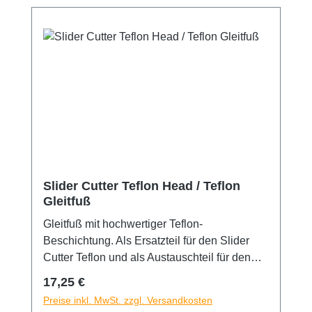
Slider Cutter Teflon Head / Teflon
Gleitfuß
Gleitfuß mit hochwertiger Teflon-
Beschichtung. Als Ersatzteil für den Slider
Cutter Teflon und als Austauschteil für den
Slider Cutter geeingnet. Beste
Regulärer Preis:
17,25 €
Gleiteigenschaften durch Teflonbeschichtung.
Preise inkl. MwSt. zzgl. Versandkosten
Kein Anhaften an offenen Klebeschichten.