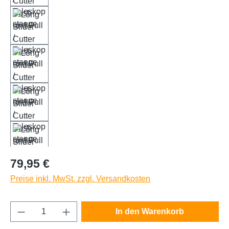
Regulärer Preis:
79,95 €
Preise inkl. MwSt. zzgl. Versandkosten
Produkt Anzahl: Gib den gewünschten Wert e
In den Warenkorb