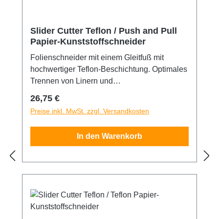
Slider Cutter Teflon / Push and Pull
Papier-Kunststoffschneider
Folienschneider mit einem Gleitfuß mit
hochwertiger Teflon-Beschichtung. Optimales
Trennen von Linern und
Übertragungsapieren. Beste
Regulärer Preis:
26,75 €
Gleiteigenschaften durch Teflonbeschichtung.
Preise inkl. MwSt. zzgl. Versandkosten
Kein Anhaften an offenen Klebeschichten.
Schneidet zuverlässig und präzise durch alle
In den Warenkorb
gängigen Papier-und Kunststoff-Liner. Durch
Push und Pull Ausführung verwendbar für
gezogene und geschobene Schnitte. 3
Ersatzklingen sind im Lieferumfang enthalten.