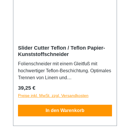
Slider Cutter Teflon / Teflon Papier-
Kunststoffschneider
Folienschneider mit einem Gleitfuß mit
hochwertiger Teflon-Beschichtung. Optimales
Trennen von Linern und
Übertragungsapieren. Beste
Regulärer Preis:
39,25 €
Gleiteigenschaften durch Teflonbeschichtung.
Preise inkl. MwSt. zzgl. Versandkosten
Kein Anhaften an offenen Klebeschichten.
Schneidet zuverlässig und präzise durch alle
In den Warenkorb
gängigen Papier-und Kunststoff-Liner. 10
Ersatzklingen sind im Lieferumfang enthalten.