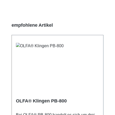
Produktgalerie überspringen
empfohlene Artikel
OLFA® Klingen PB-800
Bei OLFA® PB-800 handelt es sich um drei