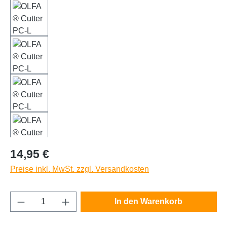
Regulärer Preis:
14,95 €
Preise inkl. MwSt. zzgl. Versandkosten
Produkt Anzahl: Gib den gewünschten Wert e
In den Warenkorb