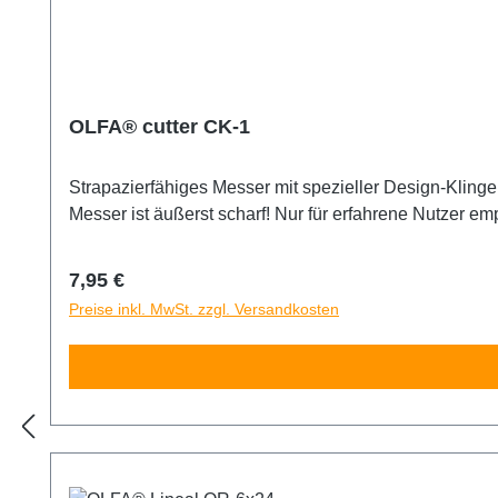
OLFA® cutter CK-1
Strapazierfähiges Messer mit spezieller Design-Klinge 18mm und Feststellrad. Besonders geeignet zum Holzschnitzen, Outdoor und Campe
Regulärer Preis:
7,95 €
Preise inkl. MwSt. zzgl. Versandkosten