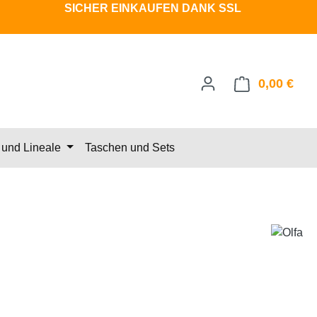
SICHER EINKAUFEN DANK SSL
0,00 €
Ware
und Lineale
Taschen und Sets
eis: