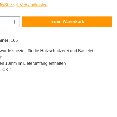
 MwSt. zzgl. Versandkosten
Anzahl: Gib den gewünschten Wert ein oder
In den Warenkorb
mmer:
165
wurde speziell für die Holzschnitzerei und Bastelei
en
gen 18mm im Lieferumfang enthalten
u: CK-1