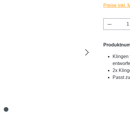
Preise inkl.
Produkt 
Produktnu
Klingen 
entworf
2x Klin
Passt z