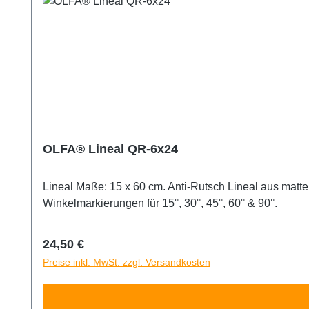
OLFA® Lineal QR-6x24
Lineal Maße: 15 x 60 cm. Anti-Rutsch Lineal aus mattem Acryl mit schwarzer zöllischer Einteilung, um diese besser auf hell- und dunkelf
Winkelmarkierungen für 15°, 30°, 45°, 60° & 90°.
Regulärer Preis:
24,50 €
Preise inkl. MwSt. zzgl. Versandkosten