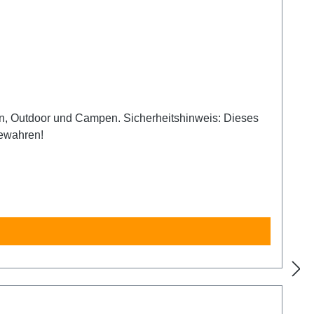
 Nutzer empfohlen. Unbedingt außerhalb der Reichweite von Kindern aufbewahren!