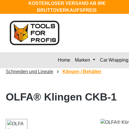
KOSTENLOSER VERSAND AB 80€
m Hauptinhalt springen
Zur Suche springen
Zur Hauptnavigation springen
BRUTTOVERKAUFSPREIS
Home
Marken
Car Wrapping
Schneiden und Lineale
Klingen / Behälter
OLFA® Klingen CKB-1
Bildergalerie überspringen