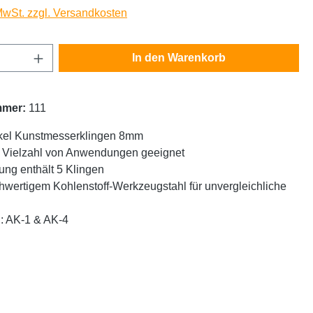
 MwSt. zzgl. Versandkosten
Anzahl: Gib den gewünschten Wert ein oder
In den Warenkorb
mmer:
111
kel Kunstmesserklingen 8mm
e Vielzahl von Anwendungen geeignet
ng enthält 5 Klingen
wertigem Kohlenstoff-Werkzeugstahl für unvergleichliche
u: AK-1 & AK-4