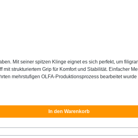
en. Mit seiner spitzen Klinge eignet es sich perfekt, um filigra
iff mit strukturiertem Grip für Komfort und Stabilität. Einfache
ten mehrstufigen OLFA-Produktionsprozess bearbeitet wurde u
r geeignet. Bestellen Sie auch gleich die passenden OLFA KB Er
Unbedingt außerhalb der Reichweite von Kindern aufbewahren!
In den Warenkorb