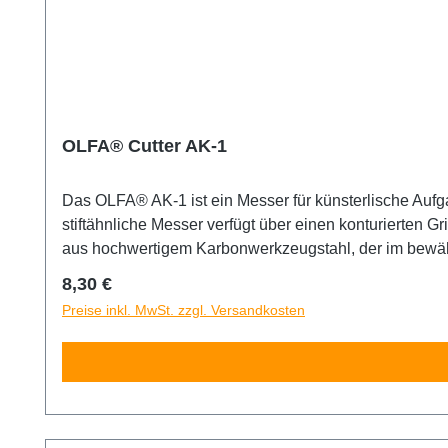
OLFA® Cutter AK-1
Das OLFA® AK-1 ist ein Messer für künsterlische Aufgab
stiftähnliche Messer verfügt über einen konturierten Gr
aus hochwertigem Karbonwerkzeugstahl, der im bewähr
Schnittgenauigkeit sorgt. Für Rechts- und Linkshände
Regulärer Preis:
8,30 €
äußerst scharf! Nur für erfahrene Nutzer empfohlen. 
Preise inkl. MwSt. zzgl. Versandkosten