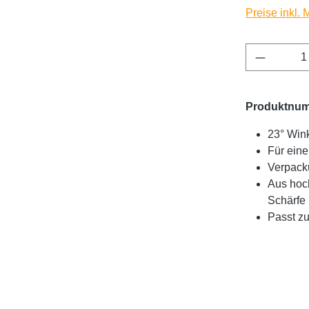
Preise inkl.
Produkt 
Produktnu
23° Win
Für ein
Verpacku
Aus hoch
Schärfe
Passt z