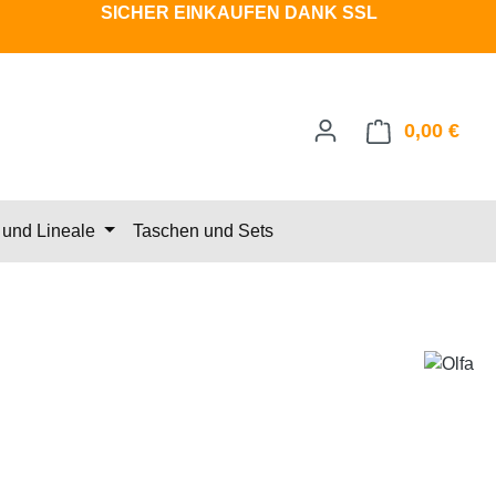
SICHER EINKAUFEN DANK SSL
0,00 €
Ware
und Lineale
Taschen und Sets
eis: