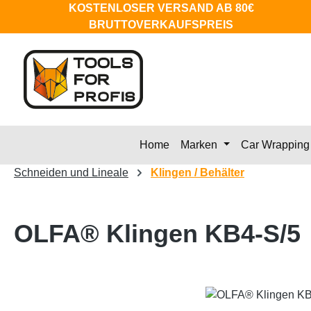
KOSTENLOSER VERSAND AB 80€
m Hauptinhalt springen
Zur Suche springen
Zur Hauptnavigation springen
BRUTTOVERKAUFSPREIS
Home
Marken
Car Wrapping
Schneiden und Lineale
Klingen / Behälter
OLFA® Klingen KB4-S/5
Bildergalerie überspringen