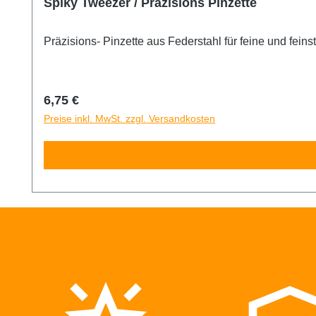
Spiky Tweezer / Präzisions Pinzette
Präzisions- Pinzette aus Federstahl für feine und feins
Regulärer Preis:
6,75 €
Preise inkl. MwSt. zzgl. Versandkosten