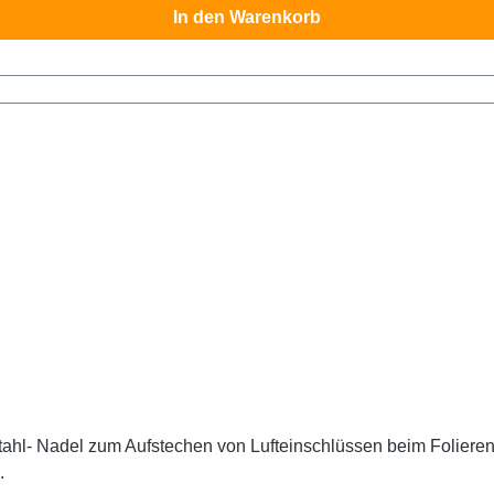
In den Warenkorb
n Lufteinschlüssen beim Folieren hinterlässt kaum sichtbare Einstichpunkte und lässt
.