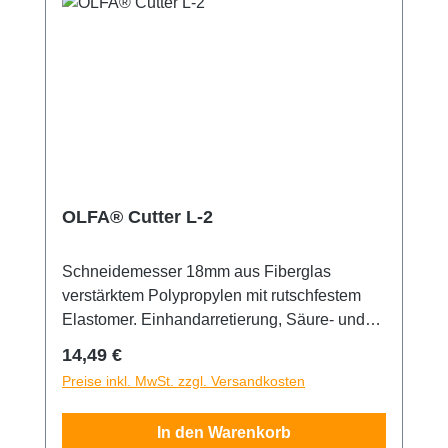
OLFA® Cutter L-2
Schneidemesser 18mm aus Fiberglas
verstärktem Polypropylen mit rutschfestem
Elastomer. Einhandarretierung, Säure- und
Aceton beständig. Maximale Schneidkraft, mit
Regulärer Preis:
14,49 €
Feststellrad. Sicherheitshinweis: Dieses
Preise inkl. MwSt. zzgl. Versandkosten
Messer ist äußerst scharf! Nur für erfahrene
Nutzer empfohlen. Unbedingt außerhalb der
In den Warenkorb
Reichweite von Kindern aufbewahren!