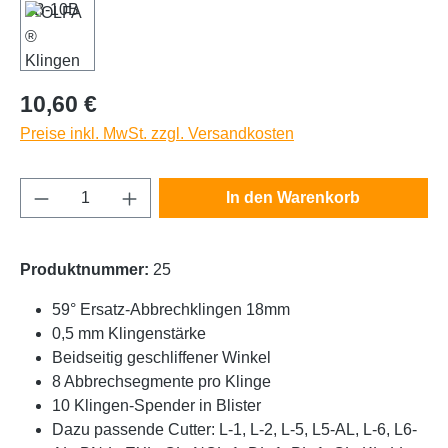
Regulärer Preis:
10,60 €
Preise inkl. MwSt. zzgl. Versandkosten
Produkt Anzahl: Gib den gewünschten Wert e
In den Warenkorb
Produktnummer:
25
59° Ersatz-Abbrechklingen 18mm
0,5 mm Klingenstärke
Beidseitig geschliffener Winkel
8 Abbrechsegmente pro Klinge
10 Klingen-Spender in Blister
Dazu passende Cutter: L-1, L-2, L-5, L5-AL, L-6, L6-