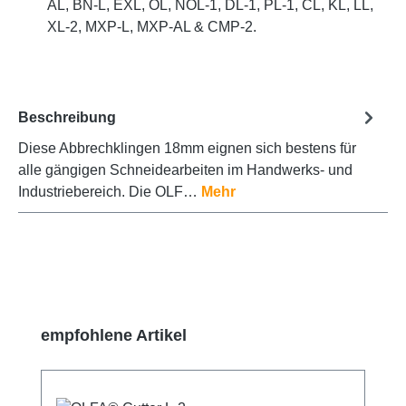
AL, BN-L, EXL, OL, NOL-1, DL-1, PL-1, CL, KL, LL,
XL-2, MXP-L, MXP-AL & CMP-2.
Beschreibung
Diese Abbrechklingen 18mm eignen sich bestens für
alle gängigen Schneidearbeiten im Handwerks- und
Industriebereich. Die OLF…
Mehr
Produktgalerie überspringen
empfohlene Artikel