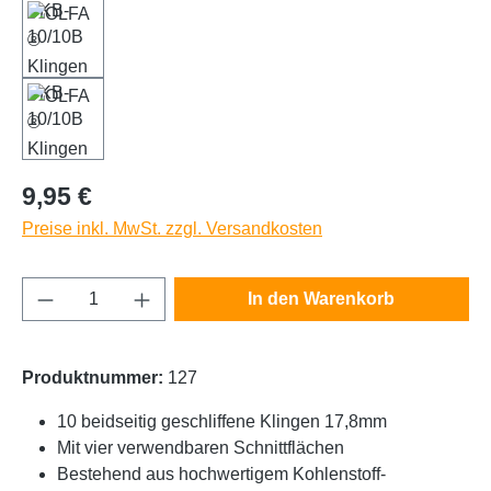
Regulärer Preis:
9,95 €
Preise inkl. MwSt. zzgl. Versandkosten
Produkt Anzahl: Gib den gewünschten Wert e
In den Warenkorb
Produktnummer:
127
10 beidseitig geschliffene Klingen 17,8mm
Mit vier verwendbaren Schnittflächen
Bestehend aus hochwertigem Kohlenstoff-