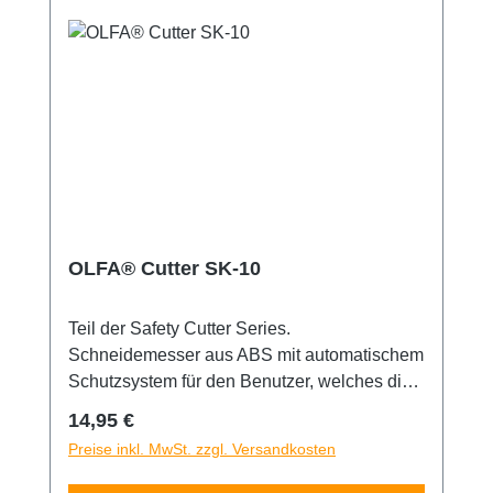
OLFA® Cutter SK-10
Teil der Safety Cutter Series.
Schneidemesser aus ABS mit automatischem
Schutzsystem für den Benutzer, welches die
17,8mm Klinge immer bedeckt. Klinge kann
Regulärer Preis:
14,95 €
zum Verändern der Schnittfläche verschoben
Preise inkl. MwSt. zzgl. Versandkosten
werden . Besonders geeignet zum
Schneiden, wenn man sich selbst und den