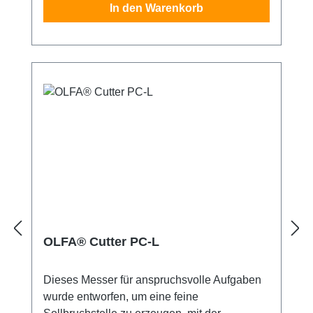
In den Warenkorb
Inhalt eines Pakets nicht beschädigen will.
Sicherheitshinweis: Dieses Messer ist
äußerst scharf! Nur für erfahrene Nutzer
empfohlen. Unbedingt außerhalb der
Reichweite von Kindern aufbewahren!
OLFA® Cutter PC-L
Dieses Messer für anspruchsvolle Aufgaben
wurde entworfen, um eine feine