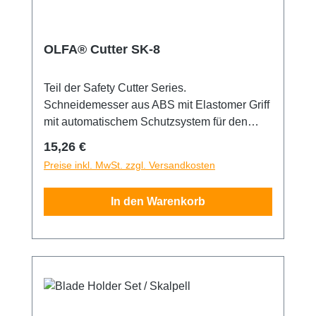
OLFA® Cutter SK-8
Teil der Safety Cutter Series.
Schneidemesser aus ABS mit Elastomer Griff
mit automatischem Schutzsystem für den
Benutzer, welches die Klinge immer bedeckt.
Regulärer Preis:
15,26 €
Zum Ausfahren der Klinge muss ein Hebel
Preise inkl. MwSt. zzgl. Versandkosten
nach vorne geschoben werden. Besonders
geeignet zum Schneiden, wenn man den
In den Warenkorb
Inhalt eines Pakets nicht beschädigen will.
Sicherheitshinweis: Dieses Messer ist
äußerst scharf! Nur für erfahrene Nutzer
empfohlen. Unbedingt außerhalb der
Reichweite von Kindern aufbewahren!