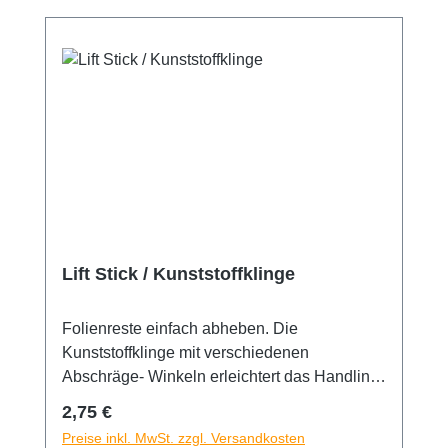
Lift Stick / Kunststoffklinge
Folienreste einfach abheben. Die
Kunststoffklinge mit verschiedenen
Abschräge- Winkeln erleichtert das Handling
und erlaubt flaches bis superflaches
Regulärer Preis:
2,75 €
Eintauchen unter die verklebten Folien. Die
Preise inkl. MwSt. zzgl. Versandkosten