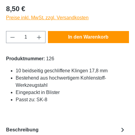
Regulärer Preis:
8,50 €
Preise inkl. MwSt. zzgl. Versandkosten
Produkt Anzahl: Gib den gewünschten Wert e
In den Warenkorb
Produktnummer:
126
10 beidseitig geschliffene Klingen 17,8 mm
Bestehend aus hochwertigem Kohlenstoff-
Werkzeugstahl
Eingepackt in Blister
Passt zu: SK-8
Beschreibung