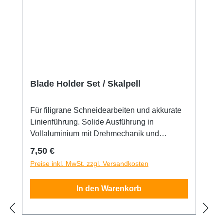
Blade Holder Set / Skalpell
Für filigrane Schneidearbeiten und akkurate
Linienführung. Solide Ausführung in
Vollaluminium mit Drehmechanik und
gerändelten Griff. Stabile Aufnahme für
Regulärer Preis:
7,50 €
starken Klingen- Halt. Passend für 30° Grad
Preise inkl. MwSt. zzgl. Versandkosten
Klingen. 5 Ersatzklingen sind im
Lieferumfang enthalten.
In den Warenkorb