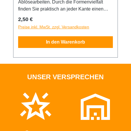
Ablösearbeiten. Durch die Formenvielfalt
finden Sie praktisch an jeder Kante einen
Ansatzpunkt, egal wo und welche Folie
Regulärer Preis:
2,50 €
entfernt werden muss. Maße ca. 6,5 x 6,0 cm
Preise inkl. MwSt. zzgl. Versandkosten
In den Warenkorb
UNSER VERSPRECHEN