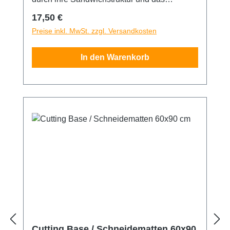
selbstverschließende Oberflächenmaterial.
Regulärer Preis:
17,50 €
Die Matte ist fünfach beschichtet und mit
Preise inkl. MwSt. zzgl. Versandkosten
10/50mm Skalenaufdruck auf der
Schneidefläche versehen. Eine Seite grün,
In den Warenkorb
andere schwarz. 30x45 cm
Cutting Base / Schneidematten 60x90