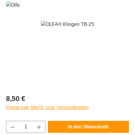
Bildergalerie überspringen
Regulärer Preis:
8,50 €
Preise inkl. MwSt. zzgl. Versandkosten
Produkt Anzahl: Gib den gewünschten Wert e
In den Warenkorb