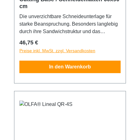
cm
Die unverzichtbare Schneideunterlage für
starke Beanspruchung. Besonders langlebig
durch ihre Sandwichstruktur und das
selbstverschließende Oberflächenmaterial.
Regulärer Preis:
46,75 €
Die Matte ist fünfach beschichtet und mit
Preise inkl. MwSt. zzgl. Versandkosten
10/50mm Skalenaufdruck auf der
Schneidefläche versehen. Eine Seite grün,
In den Warenkorb
andere schwarz. 60x90cm