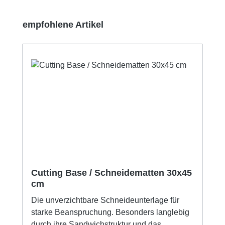
Produktgalerie überspringen
empfohlene Artikel
Cutting Base / Schneidematten 30x45
cm
Die unverzichtbare Schneideunterlage für
starke Beanspruchung. Besonders langlebig
durch ihre Sandwichstruktur und das