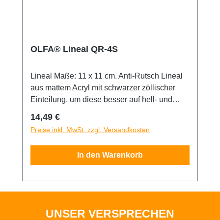
OLFA® Lineal QR-4S
Lineal Maße: 11 x 11 cm. Anti-Rutsch Lineal
aus mattem Acryl mit schwarzer zöllischer
Einteilung, um diese besser auf hell- und
dunkelfarbigen Stoffen zu sehen.
Regulärer Preis:
14,49 €
Preise inkl. MwSt. zzgl. Versandkosten
In den Warenkorb
UNSER VERSPRECHEN