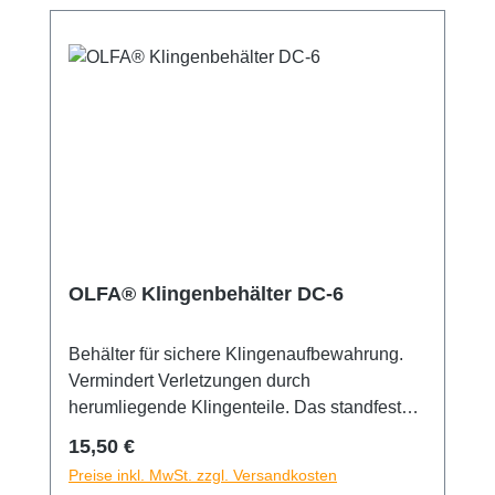
OLFA® Klingenbehälter DC-6
Behälter für sichere Klingenaufbewahrung.
Vermindert Verletzungen durch
herumliegende Klingenteile. Das standfeste
Entsorgungsgehäuse besitzt einen
Regulärer Preis:
15,50 €
Metallschlitz, um jede starke Klinge
Preise inkl. MwSt. zzgl. Versandkosten
abzubrechen. Einfach Klinge reinschieben