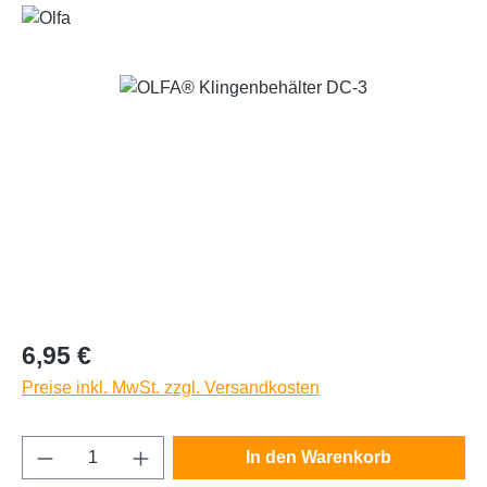
Bildergalerie überspringen
Regulärer Preis:
6,95 €
Preise inkl. MwSt. zzgl. Versandkosten
Produkt Anzahl: Gib den gewünschten Wert e
In den Warenkorb