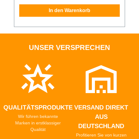
und Hebel betätigen, um sie abzubrechen.
In den Warenkorb
Jede Klinge kann abgebrochen werden. Der
Deckel kann mühelos geöffnet werden.
UNSER VERSPRECHEN
QUALITÄTSPRODUKTE
VERSAND DIREKT
AUS
Wir führen bekannte
Marken in erstklassiger
DEUTSCHLAND
Qualität
Profitieren Sie von kurzen