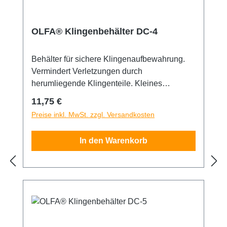
OLFA® Klingenbehälter DC-4
Behälter für sichere Klingenaufbewahrung.
Vermindert Verletzungen durch
herumliegende Klingenteile. Kleines
kastenförmiges Entsorgungsgehäuse- perfekt
Regulärer Preis:
11,75 €
für die Hosentasche. Das
Preise inkl. MwSt. zzgl. Versandkosten
Entsorgungsgehäuse besitzt einen Schlitz,
um jede starke Klinge abzubrechen. Es
In den Warenkorb
können bis zu 60 mm Klingen gelagert
werden. Der Deckel kann mühelos geöffnet
werden.