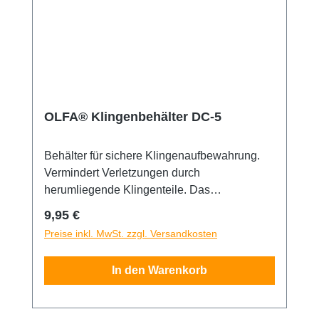
OLFA® Klingenbehälter DC-5
Behälter für sichere Klingenaufbewahrung.
Vermindert Verletzungen durch
herumliegende Klingenteile. Das
Entsorgungsgehäuse besitzt eine Halterung,
Regulärer Preis:
9,95 €
um an Gürteln etc. festgemacht zu werden.
Preise inkl. MwSt. zzgl. Versandkosten
Kann alle Klingen lagern außer: CL, KL, PL-
1, SL-1, CMP-2, PA-2, SPC-1 & ES-1. Der
In den Warenkorb
Deckel kann mühelos geöffnet werden.