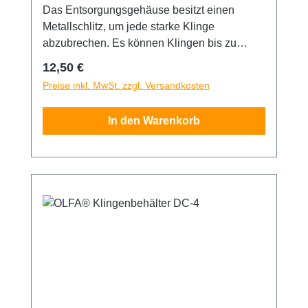
Das Entsorgungsgehäuse besitzt einen
Metallschlitz, um jede starke Klinge
abzubrechen. Es können Klingen bis zu
60mm gelagert werden. Der Deckel kann
Regulärer Preis:
12,50 €
mühelos geöffnet werden.
Preise inkl. MwSt. zzgl. Versandkosten
In den Warenkorb