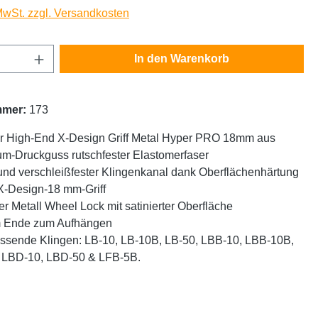
 MwSt. zzgl. Versandkosten
Anzahl: Gib den gewünschten Wert ein oder
In den Warenkorb
mmer:
173
r High-End X-Design Griff Metal Hyper PRO 18mm aus
um-Druckguss rutschfester Elastomerfaser
und verschleißfester Klingenkanal dank Oberflächenhärtung
 X-Design-18 mm-Griff
ger Metall Wheel Lock mit satinierter Oberfläche
 Ende zum Aufhängen
ssende Klingen: LB-10, LB-10B, LB-50, LBB-10, LBB-10B,
 LBD-10, LBD-50 & LFB-5B.