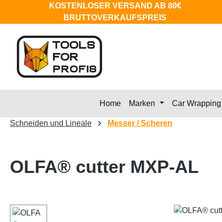
KOSTENLOSER VERSAND AB 80€
m Hauptinhalt springen
Zur Suche springen
Zur Hauptnavigation springen
BRUTTOVERKAUFSPREIS
Home
Marken
Car Wrapping
Schneiden und Lineale
Messer / Scheren
OLFA® cutter MXP-AL
Bildergalerie überspringen