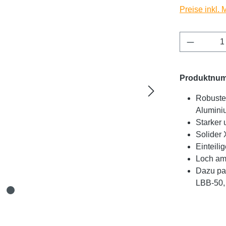
Preise inkl.
Produkt 
Produktnu
Robuste
Alumini
Starker 
Solider
Einteili
Loch am
Dazu pa
LBB-50,