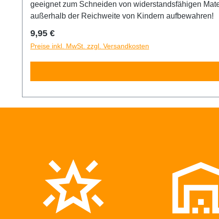
geeignet zum Schneiden von widerstandsfähigen Materi
außerhalb der Reichweite von Kindern aufbewahren!
Regulärer Preis:
9,95 €
Preise inkl. MwSt. zzgl. Versandkosten