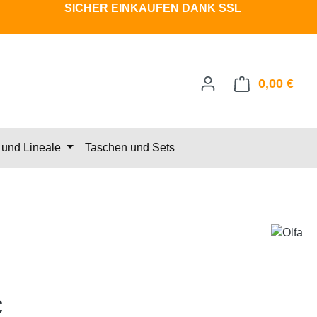
SICHER EINKAUFEN DANK SSL
0,00 €
Ware
und Lineale
Taschen und Sets
eis:
€