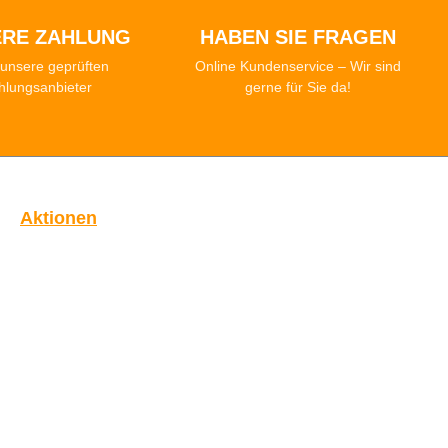
ERE ZAHLUNG
HABEN SIE FRAGEN
unsere geprüften
Online Kundenservice – Wir sind
hlungsanbieter
gerne für Sie da!
Aktionen