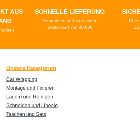
KT AUS
SCHNELLE LIEFERUNG
SICH
AND
Versandkostenfrei ab einem
Über 
Bestellwert von 80,00€
Za
n kurzen
n
Unsere Kategorien
Car Wrapping
Montage und Fixieren
Lagern und Reinigen
Schneiden und Lineale
Taschen und Sets