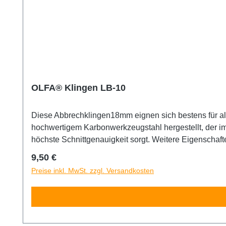
OLFA® Klingen LB-10
Diese Abbrechklingen18mm eignen sich bestens für a
hochwertigem Karbonwerkzeugstahl hergestellt, der i
höchste Schnittgenauigkeit sorgt. Weitere Eigenschafte
Abbrechsegmente pro Klinge. Die Verpackung enthält 1
Regulärer Preis:
9,50 €
außerhalb der Reichweite von Kindern aufbewahren!
Preise inkl. MwSt. zzgl. Versandkosten