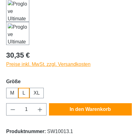
Regulärer Preis:
30,35 €
Preise inkl. MwSt. zzgl. Versandkosten
auswählen
Größe
M
L
XL
Produkt Anzahl: Gib den gewünschten Wert e
In den Warenkorb
Produktnummer:
SW10013.1