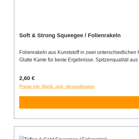
Soft & Strong Squeegee / Folienrakeln
Folienrakeln aus Kunststoff in zwei unterschiedlichen Härtegraden: weich und hart. Jede Sorte bietet zudem noch mal eine 
Glatte Kante für beste Ergebnisse. Spitz
Regulärer Preis:
2,60 €
Preise inkl. MwSt. zzgl. Versandkosten