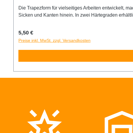
Die Trapezform für vielseitiges Arbeiten entwickelt, macht es leicht, die Kraft beim Rakeln zu variieren. Mit den unterschiedlichen Eckrad
Sicken und Kanten hinein. In 
Regulärer Preis:
5,50 €
Preise inkl. MwSt. zzgl. Versandkosten