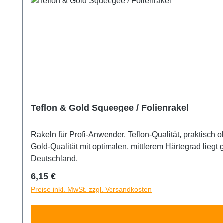
Teflon & Gold Squeegee / Folienrakel
Rakeln für Profi-Anwender. Teflon-Qualität, praktisch ohne Abrieb und mit optimalen Gleitverhalten. Bestens geeignet für Tönungsfol
Gold-Qualität mit optimalen, mittlerem Härtegrad liegt gut in der Hand und gleitet gut über Folien und ist vergleichbar mit der 3M Gold Rakel. Spitzenqualität aus
Deutschland.
Regulärer Preis:
6,15 €
Preise inkl. MwSt. zzgl. Versandkosten