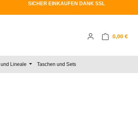
SICHER EINKAUFEN DANK SSL
0,00 €
Ware
und Lineale
Taschen und Sets
eis: