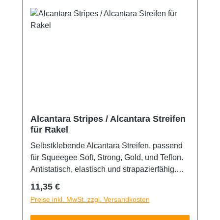
empfindlichen Materialien machen.
Verpackungseinheit 5 Stück
Alcantara Stripes / Alcantara Streifen
für Rakel
Selbstklebende Alcantara Streifen, passend
für Squeegee Soft, Strong, Gold, und Teflon.
Antistatisch, elastisch und strapazierfähig.
Lässt sich leicht und Faltenfrei über die Rakel
Regulärer Preis:
11,35 €
spannen. 3 Stück im Lieferumfang enthalten.
Preise inkl. MwSt. zzgl. Versandkosten