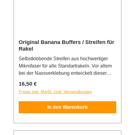
Original Banana Buffers / Streifen für
Rakel
Selbstklebende Streifen aus hochwertiger
Mikrofaser für alle Standartrakeln. Vor allem
bei der Nassverklebung entwickelt dieser
Buffer optimale Gleiteigenschaften. Selbst
Regulärer Preis:
16,50 €
empfindliche Folien können so
Preise inkl. MwSt. zzgl. Versandkosten
beschädiguns- und kratzerfrei verklebt
werden. Passt sich durch den speziellen
In den Warenkorb
Zuschnitt optimal an Rakeln mit einer Breite
von etwa 10cm an. So kann man aus jeder
Standartrakel ein ideales Werkzeug für die
Nassverklebung von besonders