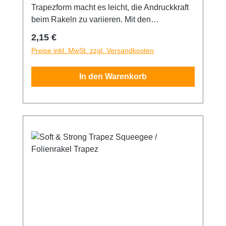
Trapezform macht es leicht, die Andruckkraft
beim Rakeln zu variieren. Mit den
unterschiedlichen Eckradien arbeiten Sie
Regulärer Preis:
2,15 €
ganz einfach in Sicken und Kanten hinein.
Preise inkl. MwSt. zzgl. Versandkosten
Mittlerer Härtegrad 65° Shore.
Qualitätswerkzeug aus deutscher Produktion.
In den Warenkorb