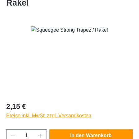
Rakel
Bildergalerie überspringen
Regulärer Preis:
2,15 €
Preise inkl. MwSt. zzgl. Versandkosten
Produkt Anzahl: Gib den gewünschten Wert e
In den Warenkorb