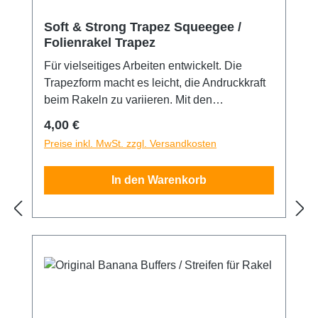
Soft & Strong Trapez Squeegee /
Folienrakel Trapez
Für vielseitiges Arbeiten entwickelt. Die
Trapezform macht es leicht, die Andruckkraft
beim Rakeln zu variieren. Mit den
unterschiedlichen Eckradien arbeiten Sie
Regulärer Preis:
4,00 €
ganz einfach in Sicken und Kanten hinein. In
Preise inkl. MwSt. zzgl. Versandkosten
zwei Härtegraden 65° und 80° Shore
erhältlich. Qualitätswerkzeug aus deutscher
In den Warenkorb
Produktion.