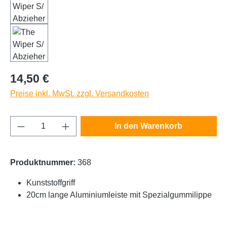
Regulärer Preis:
14,50 €
Preise inkl. MwSt. zzgl. Versandkosten
Produkt Anzahl: Gib den gewünschten Wert e
In den Warenkorb
Produktnummer:
368
Kunststoffgriff
20cm lange Aluminiumleiste mit Spezialgummilippe