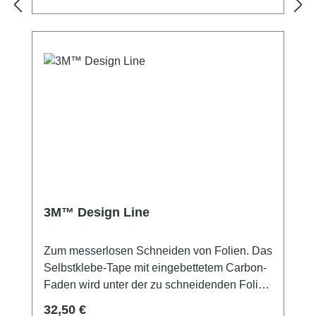
Messer auf dem Autolack schneiden. So
verhindern sie eine Schädigung des
Autolackes und darüber hinaus sparen sie
noch wertvolle Zeit.
3M™ Design Line
Zum messerlosen Schneiden von Folien. Das
Selbstklebe-Tape mit eingebettetem Carbon-
Faden wird unter der zu schneidenden Folie
verlegt. Nach der Folien-Montage wird der
Regulärer Preis:
32,50 €