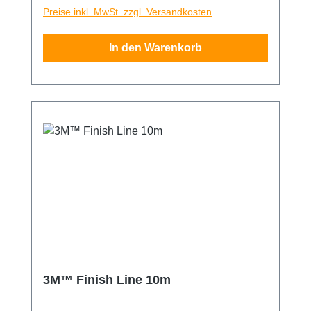
Faden abgezogen und durchtrennt so die
Preise inkl. MwSt. zzgl. Versandkosten
Folie. Das garantiert die Unversehrtheit des
Untergrundes. Flexibel in der Verarbeitung,
In den Warenkorb
dadurch auch gut für Kurvenschnitte
geeignet. 3mm x 50m Rolle Tipp: Nach dem
Schneiden mit dem Knifeless Tape, die
geschnittene Folie mit dem Heissluftföhn
erwärmen und andrücken. Ergibt eine schöne
und saubere Folienkante.
3M™ Finish Line 10m