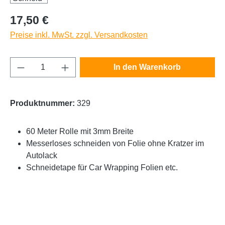
Regulärer Preis:
17,50 €
Preise inkl. MwSt. zzgl. Versandkosten
Produkt Anzahl: Gib den gewünschten Wert e
In den Warenkorb
Produktnummer:
329
60 Meter Rolle mit 3mm Breite
Messerloses schneiden von Folie ohne Kratzer im
Autolack
Schneidetape für Car Wrapping Folien etc.