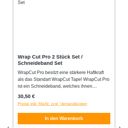
Wrap Cut Pro 2 Stück Set /
Schneideband Set
WrapCut Pro besitzt eine stärkere Haftkraft
als das Standart WrapCut Tape! WrapCut Pro
ist ein Schneideband, welches ihnen
messerloses und somit kratzerloses
Regulärer Preis:
30,50 €
Schneiden ermöglicht. Es ist ein
Preise inkl. MwSt. zzgl. Versandkosten
unentbehrlicher Helfer bei allen
Folienarbeiten im Bereich Werbetechnik und
In den Warenkorb
Car Wrapping. Ein Nylonfaden, welcher in
dem Band verläuft lässt sie Ihre Folie ohne