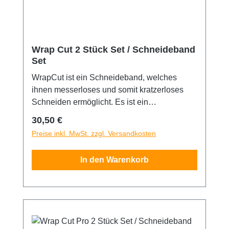
Wrap Cut 2 Stück Set / Schneideband
Set
WrapCut ist ein Schneideband, welches
ihnen messerloses und somit kratzerloses
Schneiden ermöglicht. Es ist ein
unentbehrlicher Helfer bei allen
Regulärer Preis:
30,50 €
Folienarbeiten im Bereich Werbetechnik und
Preise inkl. MwSt. zzgl. Versandkosten
Car Wrapping. Ein Nylonfaden, welcher in
dem Band verläuft lässt sie Ihre Folie ohne
In den Warenkorb
Messer auf dem Autolack schneiden. So
verhindern sie eine Schädigung des
Autolackes und darüber hinaus sparen sie
noch wertvolle Zeit.