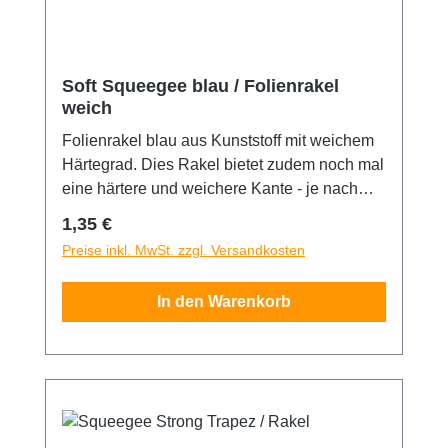
Soft Squeegee blau / Folienrakel
weich
Folienrakel blau aus Kunststoff mit weichem
Härtegrad. Dies Rakel bietet zudem noch mal
eine härtere und weichere Kante - je nach
Bedarf. Glatte Kante für beste Ergebnisse.
Regulärer Preis:
1,35 €
Spitzenqualität aus Deutschland. Maße:
Preise inkl. MwSt. zzgl. Versandkosten
100x70mm
In den Warenkorb