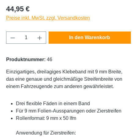
Regulärer Preis:
44,95 €
Preise inkl. MwSt. zzgl. Versandkosten
Produkt Anzahl: Gib den gewünschten Wert e
In den Warenkorb
Produktnummer:
46
Einzigartiges, dreilagiges Klebeband mit 9 mm Breite,
das eine genaue und gleichmäßige Streifenbreite von
einem Fahrzeugende zum anderen gewährleistet.
Drei flexible Fäden in einem Band
Für 9 mm Folien-Aussparungen oder Zierstreifen
Rollenformat: 9 mm x 50 lfm
Anwendung für Zierstreifen: