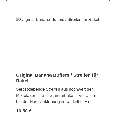
Original Banana Buffers / Streifen für
Rakel
Selbstklebende Streifen aus hochwertiger
Mikrofaser für alle Standartrakeln. Vor allem
bei der Nassverklebung entwickelt dieser
Buffer optimale Gleiteigenschaften. Selbst
Regulärer Preis:
16,50 €
empfindliche Folien können so