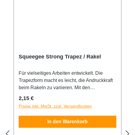
Squeegee Strong Trapez / Rakel
Für vielseitiges Arbeiten entwickelt. Die
Trapezform macht es leicht, die Andruckkraft
beim Rakeln zu variieren. Mit den
unterschiedlichen Eckradien arbeiten Sie
Regulärer Preis:
2,15 €
ganz einfach in Sicken und Kanten hinein.
Preise inkl. MwSt. zzgl. Versandkosten
Härtegrad 80° Shore. Qualitätswerkzeug aus
deutscher Produktion.
In den Warenkorb