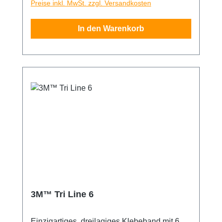
Preise inkl. MwSt. zzgl. Versandkosten
beschädiguns- und kratzerfrei verklebt
werden. Passt sich durch den speziellen
In den Warenkorb
Zuschnitt optimal an Rakeln mit einer Breite
von etwa 10cm an. So kann man aus jeder
Standartrakel ein ideales Werkzeug für die
Nassverklebung von besonders
empfindlichen Materialien machen.
Verpackungseinheit 5 Stück
3M™ Tri Line 6
Einzigartiges, dreilagiges Klebeband mit 6