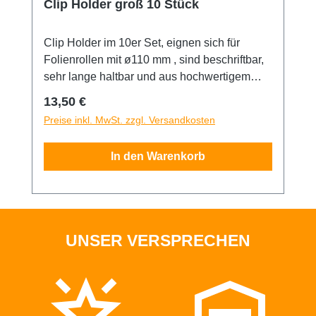
Clip Holder groß 10 Stück
Clip Holder im 10er Set, eignen sich für
Folienrollen mit ø110 mm , sind beschriftbar,
sehr lange haltbar und aus hochwertigem
Kunststoff gefertigt.
Regulärer Preis:
13,50 €
Preise inkl. MwSt. zzgl. Versandkosten
In den Warenkorb
UNSER VERSPRECHEN