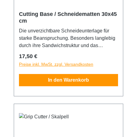
Cutting Base / Schneidematten 30x45
cm
Die unverzichtbare Schneideunterlage für
starke Beanspruchung. Besonders langlebig
durch ihre Sandwichstruktur und das
selbstverschließende Oberflächenmaterial.
Regulärer Preis:
17,50 €
Die Matte ist fünfach beschichtet und mit
Preise inkl. MwSt. zzgl. Versandkosten
10/50mm Skalenaufdruck auf der
Schneidefläche versehen. Eine Seite grün,
In den Warenkorb
andere schwarz. 30x45 cm