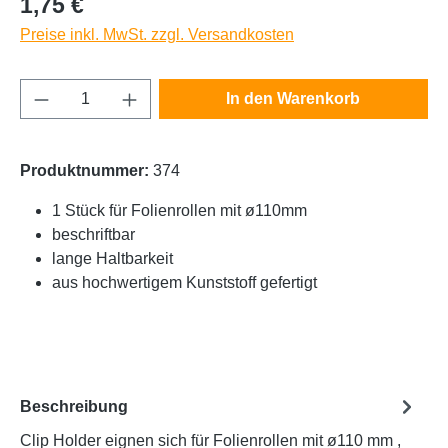
1,75 €
Preise inkl. MwSt. zzgl. Versandkosten
Produkt Anzahl: Gib den gewünschten Wert e
In den Warenkorb
Produktnummer:
374
1 Stück für Folienrollen mit ø110mm
beschriftbar
lange Haltbarkeit
aus hochwertigem Kunststoff gefertigt
Beschreibung
Clip Holder eignen sich für Folienrollen mit ø110 mm ,