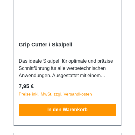
Grip Cutter / Skalpell
Das ideale Skalpell für optimale und präzise
Schnittführung für alle werbetechnischen
Anwendungen. Ausgestattet mit einem
Haltestift aus hochwertigem Vollaluminium
Regulärer Preis:
7,95 €
mit einem Gummigriffstück für angenehmes,
Preise inkl. MwSt. zzgl. Versandkosten
ermüdungsfreies Arbeiten. Für 30° Grad
Klingen geeignet.
In den Warenkorb