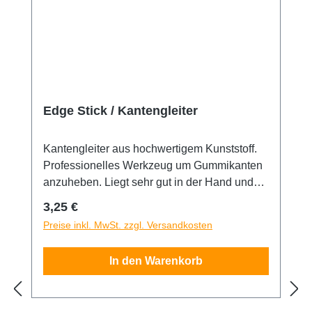
Edge Stick / Kantengleiter
Kantengleiter aus hochwertigem Kunststoff.
Professionelles Werkzeug um Gummikanten
anzuheben. Liegt sehr gut in der Hand und
bietet absolut glatte Kanten für
Regulärer Preis:
3,25 €
beschädigungsfreies Arbeiten. Mit dem Edge
Preise inkl. MwSt. zzgl. Versandkosten
Stick lassen sich Folien auch in kleine und
kleinste Sicken und Rillen verarbeiten. Top
In den Warenkorb
verarbeitete Qualität aus Deutschland.