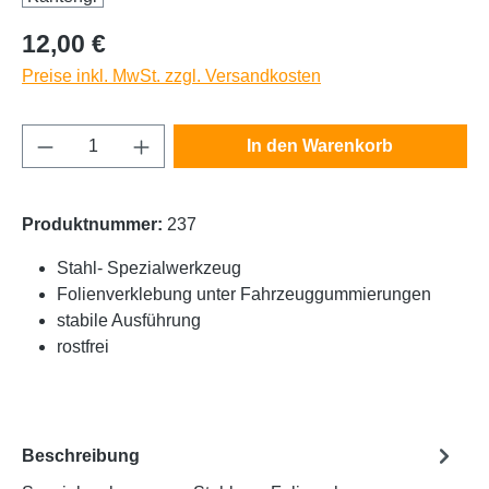
Regulärer Preis:
12,00 €
Preise inkl. MwSt. zzgl. Versandkosten
Produkt Anzahl: Gib den gewünschten Wert e
In den Warenkorb
Produktnummer:
237
Stahl- Spezialwerkzeug
Folienverklebung unter Fahrzeuggummierungen
stabile Ausführung
rostfrei
Beschreibung