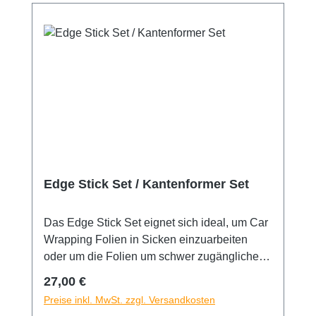
Edge Stick Set / Kantenformer Set
Das Edge Stick Set eignet sich ideal, um Car
Wrapping Folien in Sicken einzuarbeiten
oder um die Folien um schwer zugängliche
Kanten zu legen. Jeder Stick hat einen
Regulärer Preis:
27,00 €
unterschiedlichen Härtegrad. Der blaue ist
Preise inkl. MwSt. zzgl. Versandkosten
weich, der rote ist hart und schwarz ist sehr