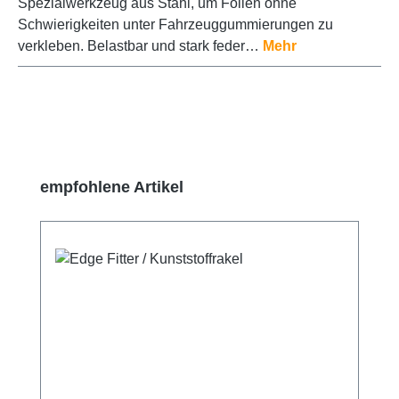
Spezialwerkzeug aus Stahl, um Folien ohne
Schwierigkeiten unter Fahrzeuggummierungen zu
verkleben. Belastbar und stark feder…
Mehr
Produktgalerie überspringen
empfohlene Artikel