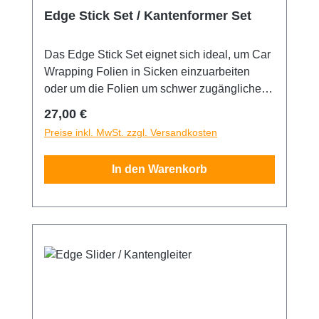
Edge Stick Set / Kantenformer Set
Das Edge Stick Set eignet sich ideal, um Car
Wrapping Folien in Sicken einzuarbeiten
oder um die Folien um schwer zugängliche
Kanten zu legen. Jeder Stick hat einen
Regulärer Preis:
27,00 €
unterschiedlichen Härtegrad. Der blaue ist
Preise inkl. MwSt. zzgl. Versandkosten
weich, der rote ist hart und schwarz ist sehr
hart. Jeder Stick ist 18 cm lang und 3 cm breit.
In den Warenkorb