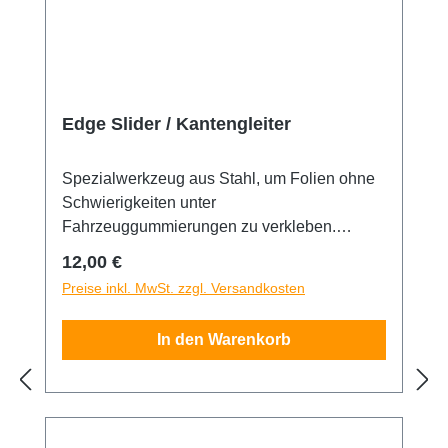
Edge Slider / Kantengleiter
Spezialwerkzeug aus Stahl, um Folien ohne
Schwierigkeiten unter
Fahrzeuggummierungen zu verkleben.
Belastbar und stark federnd, mit doppelt
Regulärer Preis:
12,00 €
gerändeltem Griff. Stabile Ausführung in
Preise inkl. MwSt. zzgl. Versandkosten
rostfreiem Hochleistungsstahl für eine
besonders hohe Lebensdauer und Stabilität.
In den Warenkorb