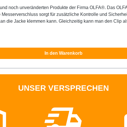
en und noch unveränderten Produkte der Firma OLFA®. Das OLFA®
sserverschluss sorgt für zusätzliche Kontrolle und Sicherheit.
an die Jacke klemmen kann. Gleichzeitig kann man den Clip als
 zum Kinderspiel wird. Der Klingenschaft aus widerstandsfähigem
 Schärfe und höchste Schnittgenauigkeit. Für Links- und Rechts
hren. Sicherheitshinweis: Dieses Messer ist äußerst scharf! Nu
In den Warenkorb
UNSER VERSPRECHEN