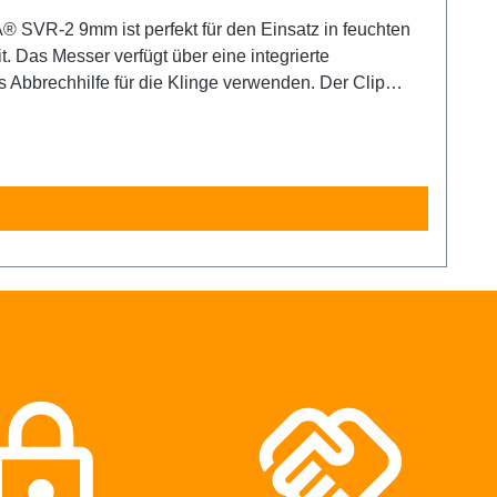
 SVR-2 9mm ist perfekt für den Einsatz in feuchten
 Das Messer verfügt über eine integrierte
 Abbrechhilfe für die Klinge verwenden. Der Clip
 Edelstahl hält die Klinge sicher. Die qualitativ
händer geeignet. Der Klingenwechsel erfolgt ohne
r für erfahrene Nutzer empfohlen. Unbedingt außerhalb