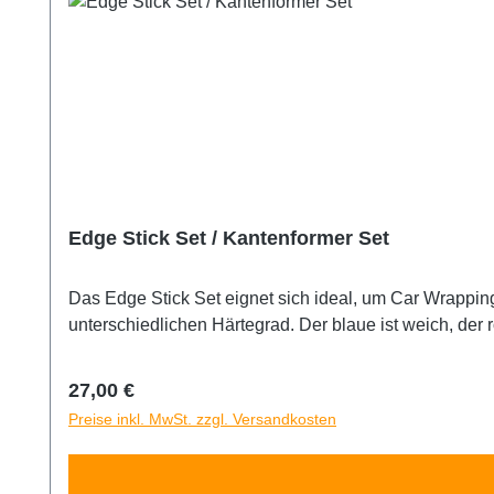
Edge Stick Set / Kantenformer Set
Das Edge Stick Set eignet sich ideal, um Car Wrapping Folien in Sicken einzuarbeiten oder um die Folien um schwer zugänglic
untersc
Regulärer Preis:
27,00 €
Preise inkl. MwSt. zzgl. Versandkosten