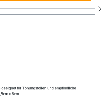
n zwischen Gummidichtung und Folie gerakelt werden ohne die Folie zu gefährden. Größe: 10,5cm x 8cm