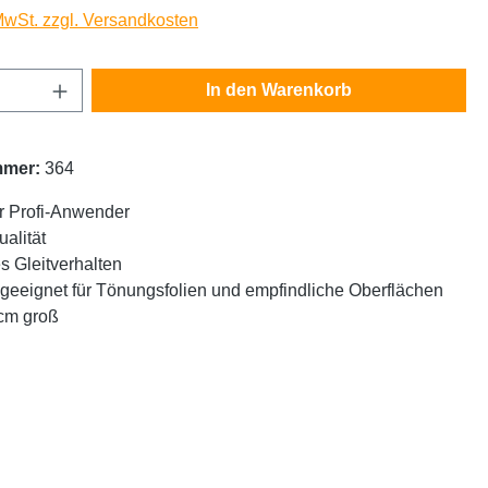
 MwSt. zzgl. Versandkosten
Anzahl: Gib den gewünschten Wert ein oder
In den Warenkorb
mmer:
364
r Profi-Anwender
ualität
s Gleitverhalten
geeignet für Tönungsfolien und empfindliche Oberflächen
8cm groß