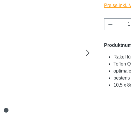
Preise inkl.
Produkt 
Produktnu
Rakel fü
Teflon Q
optimale
bestens 
10,5 x 