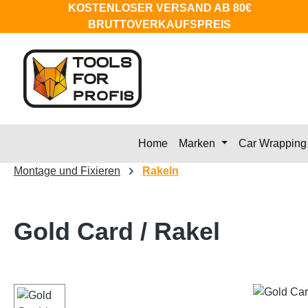
KOSTENLOSER VERSAND AB 80€
m Hauptinhalt springen
Zur Suche springen
Zur Hauptnavigation springen
BRUTTOVERKAUFSPREIS
Home
Marken
Car Wrapping
Montage und Fixieren
Rakeln
Gold Card / Rakel
Bildergalerie überspringen