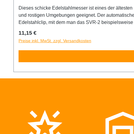
Dieses schicke Edelstahlmesser ist eines der ältest
und rostigen Umgebungen geeignet. Der automatische Me
Edelstahlclip, mit dem man das SVR-2 beispielsweise 
verfügt nämlich über eine Kerbe, mit der das Abbrechen
Regulärer Preis:
11,15 €
hochwertige Abbrechklinge sorgt für unvergleichliche
Preise inkl. MwSt. zzgl. Versandkosten
zusätzliches Werkzeug und ist somit einfach durchzufü
der Reichweite von Kindern aufbewahren!