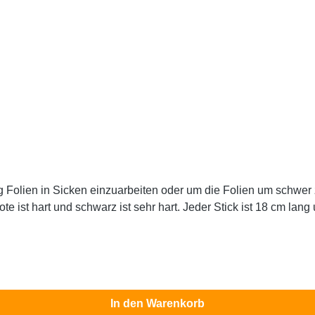
he Kanten zu legen. Jeder Stick hat einen
hiedlichen Härtegrad. Der blaue ist weich, der rote ist hart und schwarz ist sehr hart. Jeder Stick ist 18
In den Warenkorb