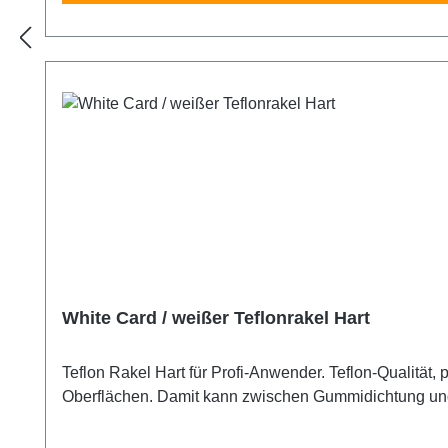
White Card / weißer Teflonrakel Hart
Teflon Rakel Hart für Profi-Anwender. Teflon-Qualität, praktisch ohne Abrieb und mit optimalem Gleitverhalten. Bestens geeignet 