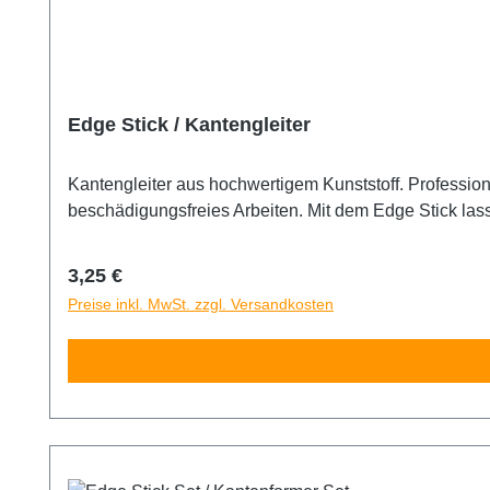
Edge Stick / Kantengleiter
Kantengleiter aus hochwertigem Kunststoff. Professionelles Werkzeug um Gummikanten a
beschädigungsfreies Arbeiten. Mit dem Edge Stick lasse
Regulärer Preis:
3,25 €
Preise inkl. MwSt. zzgl. Versandkosten