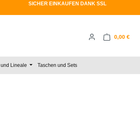
SICHER EINKAUFEN DANK SSL
0,00 €
Ware
und Lineale
Taschen und Sets
eis: