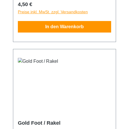
erreichbare Stellen einfacher abzurakeln.
Regulärer Preis:
4,50 €
Durch die robuste Bauart können Rückstände
Preise inkl. MwSt. zzgl. Versandkosten
von Flüssigkeiten, mit dem entsprechend
nötigem Druck, ausgerakelt werden.
In den Warenkorb
Gold Foot / Rakel