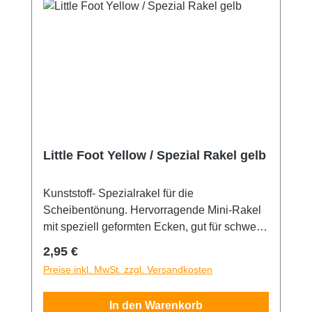
Little Foot Yellow / Spezial Rakel gelb
Kunststoff- Spezialrakel für die
Scheibentönung. Hervorragende Mini-Rakel
mit speziell geformten Ecken, gut für schwer
erreichbare Stellen geeignet. 9,5cm lang
Regulärer Preis:
2,95 €
Preise inkl. MwSt. zzgl. Versandkosten
In den Warenkorb