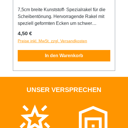
7,5cm breite Kunststoff- Spezialrakel für die
Scheibentönung. Hervorragende Rakel mit
speziell geformten Ecken um schwer
erreichbare Stellen einfacher abzurakeln.
Regulärer Preis:
4,50 €
Durch die robuste Bauart können Rückstände
Preise inkl. MwSt. zzgl. Versandkosten
von Flüssigkeiten, mit dem entsprechend
nötigem Druck, ausgerakelt werden.
In den Warenkorb
UNSER VERSPRECHEN