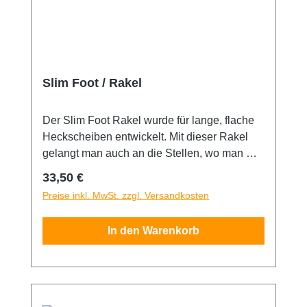
Slim Foot / Rakel
Der Slim Foot Rakel wurde für lange, flache
Heckscheiben entwickelt. Mit dieser Rakel
gelangt man auch an die Stellen, wo man mit
herkömmlichen Rakeln nur schwer hinkommt.
Regulärer Preis:
33,50 €
Der Slim Foot ist 35cm lang und 15cm breit.
Preise inkl. MwSt. zzgl. Versandkosten
In den Warenkorb