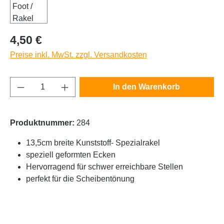
Regulärer Preis:
4,50 €
Preise inkl. MwSt. zzgl. Versandkosten
Produkt Anzahl: Gib den gewünschten Wert e
In den Warenkorb
Produktnummer:
284
13,5cm breite Kunststoff- Spezialrakel
speziell geformten Ecken
Hervorragend für schwer erreichbare Stellen
perfekt für die Scheibentönung