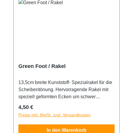
Green Foot / Rakel
13,5cm breite Kunststoff- Spezialrakel für die
Scheibentönung. Hervorragende Rakel mit
speziell geformten Ecken um schwer
erreichbare Stellen einfacher abzurakeln.
Regulärer Preis:
4,50 €
Durch die robuste Bauart können Rückstände
Preise inkl. MwSt. zzgl. Versandkosten
von Flüssigkeiten, mit dem entsprechend
nötigem Druck, ausgerakelt werden.
In den Warenkorb