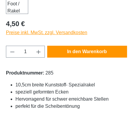
Regulärer Preis:
4,50 €
Preise inkl. MwSt. zzgl. Versandkosten
Produkt Anzahl: Gib den gewünschten Wert e
In den Warenkorb
Produktnummer:
285
10,5cm breite Kunststoff- Spezialrakel
speziell geformten Ecken
Hervorragend für schwer erreichbare Stellen
perfekt für die Scheibentönung