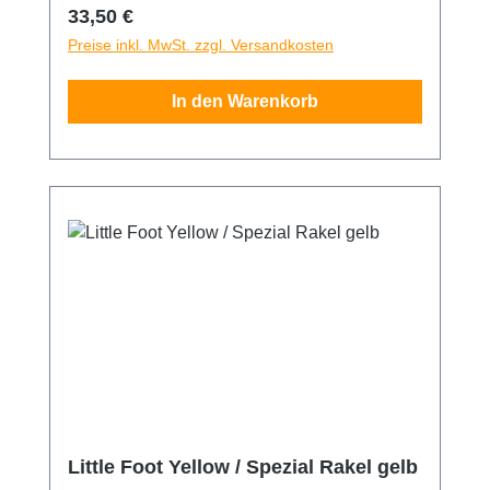
herkömmlichen Rakeln nur schwer hinkommt.
Regulärer Preis:
33,50 €
Der Slim Foot ist 35cm lang und 15cm breit.
Preise inkl. MwSt. zzgl. Versandkosten
In den Warenkorb
Little Foot Yellow / Spezial Rakel gelb