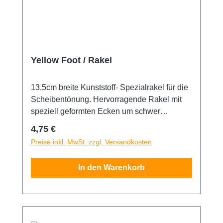
Yellow Foot / Rakel
13,5cm breite Kunststoff- Spezialrakel für die
Scheibentönung. Hervorragende Rakel mit
speziell geformten Ecken um schwer
erreichbare Stellen einfacher abzurakeln.
Regulärer Preis:
4,75 €
Durch die robuste Bauart können Rückstände
Preise inkl. MwSt. zzgl. Versandkosten
von Flüssigkeiten, mit dem entsprechend
nötigem Druck, ausgerakelt werden.
In den Warenkorb