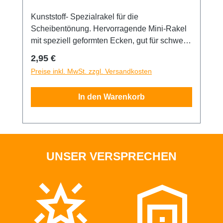
Kunststoff- Spezialrakel für die
Scheibentönung. Hervorragende Mini-Rakel
mit speziell geformten Ecken, gut für schwer
erreichbare Stellen geeignet. 9,5cm lang
Regulärer Preis:
2,95 €
Preise inkl. MwSt. zzgl. Versandkosten
In den Warenkorb
UNSER VERSPRECHEN