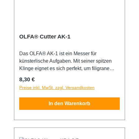
OLFA® Cutter AK-1
Das OLFA® AK-1 ist ein Messer für
künsterlische Aufgaben. Mit seiner spitzen
Klinge eignet es sich perfekt, um filigrane
Arbeiten mit höchster Präzision zu erledigen.
Regulärer Preis:
8,30 €
Dieses stiftähnliche Messer verfügt über
Preise inkl. MwSt. zzgl. Versandkosten
einen konturierten Griff mit strukturiertem Grip
für Komfort und Stabilität. Einfacher
In den Warenkorb
Messerwechsel in Sekundenschnelle. Die
Klinge besteht aus hochwertigem
Karbonwerkzeugstahl, der im bewährten
mehrstufigen OLFA-Produktionsprozess
bearbeitet wurde und so für unvergleichliche