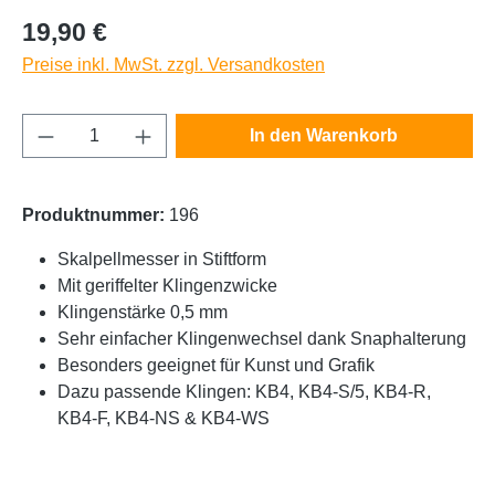
Regulärer Preis:
19,90 €
Preise inkl. MwSt. zzgl. Versandkosten
Produkt Anzahl: Gib den gewünschten Wert e
In den Warenkorb
Produktnummer:
196
Skalpellmesser in Stiftform
Mit geriffelter Klingenzwicke
Klingenstärke 0,5 mm
Sehr einfacher Klingenwechsel dank Snaphalterung
Besonders geeignet für Kunst und Grafik
Dazu passende Klingen: KB4, KB4-S/5, KB4-R,
KB4-F, KB4-NS & KB4-WS