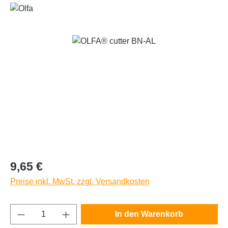
Bildergalerie überspringen
Regulärer Preis:
9,65 €
Preise inkl. MwSt. zzgl. Versandkosten
Produkt Anzahl: Gib den gewünschten Wert e
In den Warenkorb