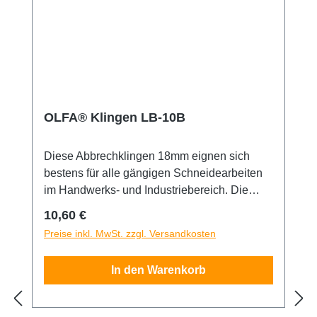
Sicherheitshinweis: Diese Klingen sind
äußerst scharf! Nur für erfahrene Nutzer
empfohlen. Unbedingt außerhalb der
Reichweite von Kindern aufbewahren!
OLFA® Klingen LB-10B
Diese Abbrechklingen 18mm eignen sich
bestens für alle gängigen Schneidearbeiten
im Handwerks- und Industriebereich. Die
OLFA® LB-10B-Klingen sind aus
Regulärer Preis:
10,60 €
hochwertigem Karbonwerkzeugstahl
Preise inkl. MwSt. zzgl. Versandkosten
hergestellt, der im bewährten mehrstufigen
OLFA-Produktionsprozess bearbeitet wurde
In den Warenkorb
und so für unvergleichliche Schärfe und
höchste Schnittgenauigkeit sorgt. Weitere
Eigenschaften der Klingen sind Langlebigkeit