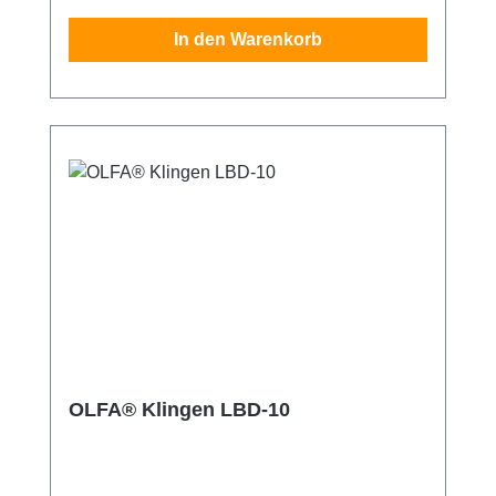
10-Klingen 18mm sind aus hochwertigen
In den Warenkorb
Karbonwerkzeugstahl gefertigt. Dank des
speziellen Fertigungsprozess mittels
doppelten Honens, sind diese Klingen um 25
% schärfer als Klingen der OLFA® LB-Serie.
Die Abbrechklingen sind für besondere
Langlebigkeit produziert - für scharfe Kanten
mit jedem Schnitt. 8 Abbrechsegmente pro
Klinge. Die Verpackung enthält 10
ultrascharfe Klingen. Sicherheitshinweis:
Diese Klingen sind äußerst scharf! Nur für
erfahrene Nutzer empfohlen. Unbedingt
außerhalb der Reichweite von Kindern
aufbewahren!
OLFA® Klingen LBD-10