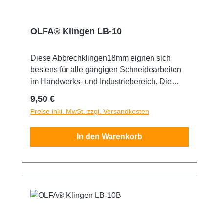
OLFA® Klingen LB-10
Diese Abbrechklingen18mm eignen sich
bestens für alle gängigen Schneidearbeiten
im Handwerks- und Industriebereich. Die
OLFA® LB-10-Klingen sind aus
Regulärer Preis:
9,50 €
hochwertigem Karbonwerkzeugstahl
Preise inkl. MwSt. zzgl. Versandkosten
hergestellt, der im bewährten mehrstufigen
OLFA-Produktionsprozess bearbeitet wurde
In den Warenkorb
und so für unvergleichliche Schärfe und
höchste Schnittgenauigkeit sorgt. Weitere
Eigenschaften der Klingen sind Langlebigkeit
und Haltbarkeit - das garantiert scharfe
Kanten mit jedem Schnitt. 8
Abbrechsegmente pro Klinge. Die
Verpackung enthält 10 Klingen.