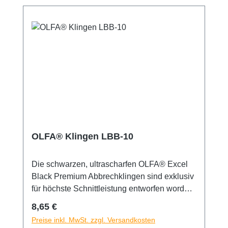
und Haltbarkeit - das garantiert scharfe
Kanten mit jedem Schnitt. 8
Abbrechsegmente pro Klinge. Die
Verpackung enthält 10 Klingen in einer
praktischen Kunststoffbox, die in Blister
verpackt ist. Sicherheitshinweis: Diese
Klingen sind äußerst scharf! Nur für erfahrene
Nutzer empfohlen. Unbedingt außerhalb der
Reichweite von Kindern aufbewahren!
OLFA® Klingen LBB-10
Die schwarzen, ultrascharfen OLFA® Excel
Black Premium Abbrechklingen sind exklusiv
für höchste Schnittleistung entworfen worden.
Diese Klingen sind besonders für solche
Regulärer Preis:
8,65 €
Einsatzgebiete geeignet, wo höchste
Preise inkl. MwSt. zzgl. Versandkosten
Klingenschärfe gefragt ist. Die OLFA® LBB-