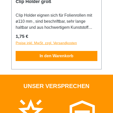
Clip Holder groß
Clip Holder eignen sich für Folienrollen mit
ø110 mm , sind beschriftbar, sehr lange
haltbar und aus hochwertigem Kunststoff
gefertigt.
Regulärer Preis:
1,75 €
Preise inkl. MwSt. zzgl. Versandkosten
In den Warenkorb
UNSER VERSPRECHEN