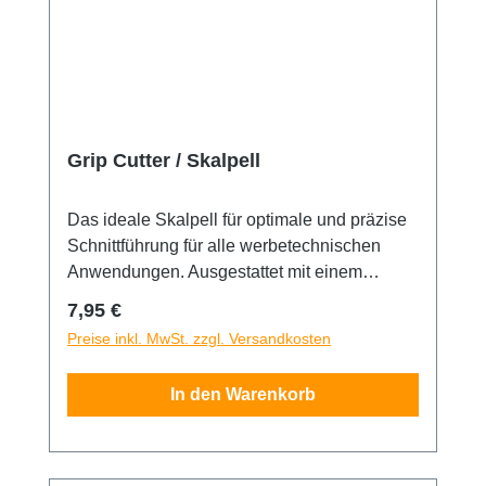
Grip Cutter / Skalpell
Das ideale Skalpell für optimale und präzise
Schnittführung für alle werbetechnischen
Anwendungen. Ausgestattet mit einem
Haltestift aus hochwertigem Vollaluminium
Regulärer Preis:
7,95 €
mit einem Gummigriffstück für angenehmes,
Preise inkl. MwSt. zzgl. Versandkosten
ermüdungsfreies Arbeiten. Für 30° Grad
Klingen geeignet.
In den Warenkorb