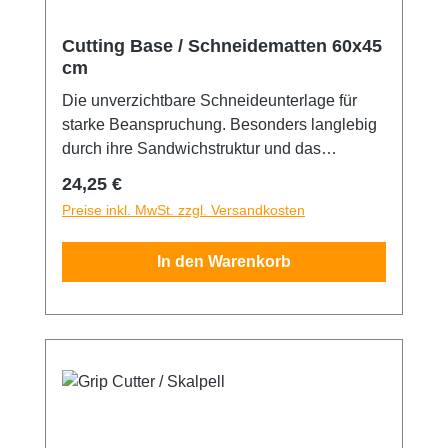
Cutting Base / Schneidematten 60x45
cm
Die unverzichtbare Schneideunterlage für
starke Beanspruchung. Besonders langlebig
durch ihre Sandwichstruktur und das
selbstverschließende Oberflächenmaterial.
Regulärer Preis:
24,25 €
Die Matte ist fünfach beschichtet und mit
Preise inkl. MwSt. zzgl. Versandkosten
10/50mm Skalenaufdruck auf der
Schneidefläche versehen. Eine Seite grün,
In den Warenkorb
andere schwarz. 60x45cm