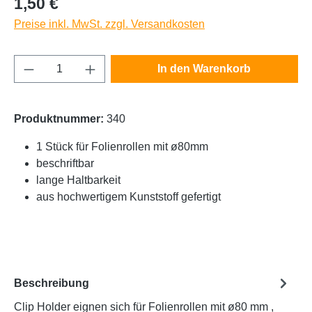
1,50 €
Preise inkl. MwSt. zzgl. Versandkosten
Produkt Anzahl: Gib den gewünschten Wert e
In den Warenkorb
Produktnummer:
340
1 Stück für Folienrollen mit ø80mm
beschriftbar
lange Haltbarkeit
aus hochwertigem Kunststoff gefertigt
Beschreibung
Clip Holder eignen sich für Folienrollen mit ø80 mm ,