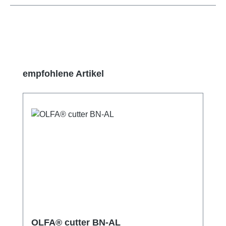
Produktgalerie überspringen
empfohlene Artikel
OLFA® cutter BN-AL