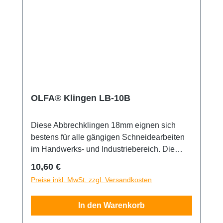
Verpackung enthält 10 Klingen.
Sicherheitshinweis: Diese Klingen sind
äußerst scharf! Nur für erfahrene Nutzer
empfohlen. Unbedingt außerhalb der
Reichweite von Kindern aufbewahren!
OLFA® Klingen LB-10B
Diese Abbrechklingen 18mm eignen sich
bestens für alle gängigen Schneidearbeiten
im Handwerks- und Industriebereich. Die
OLFA® LB-10B-Klingen sind aus
Regulärer Preis:
10,60 €
hochwertigem Karbonwerkzeugstahl
Preise inkl. MwSt. zzgl. Versandkosten
hergestellt, der im bewährten mehrstufigen
OLFA-Produktionsprozess bearbeitet wurde
In den Warenkorb
und so für unvergleichliche Schärfe und
höchste Schnittgenauigkeit sorgt. Weitere