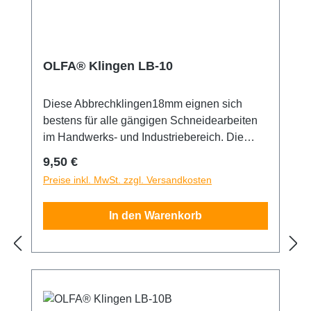
OLFA® Klingen LB-10
Diese Abbrechklingen18mm eignen sich
bestens für alle gängigen Schneidearbeiten
im Handwerks- und Industriebereich. Die
OLFA® LB-10-Klingen sind aus
Regulärer Preis:
9,50 €
hochwertigem Karbonwerkzeugstahl
Preise inkl. MwSt. zzgl. Versandkosten
hergestellt, der im bewährten mehrstufigen
OLFA-Produktionsprozess bearbeitet wurde
In den Warenkorb
und so für unvergleichliche Schärfe und
höchste Schnittgenauigkeit sorgt. Weitere
Eigenschaften der Klingen sind Langlebigkeit
und Haltbarkeit - das garantiert scharfe
Kanten mit jedem Schnitt. 8
Abbrechsegmente pro Klinge. Die