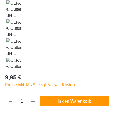
Regulärer Preis:
9,95 €
Preise inkl. MwSt. zzgl. Versandkosten
Produkt Anzahl: Gib den gewünschten Wert e
In den Warenkorb