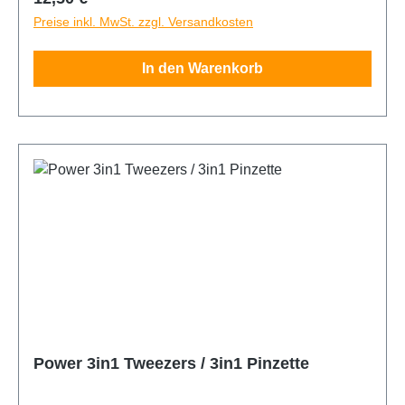
Entfernen von Fliesen und Klebstoffen, Wandfliesen
Preise inkl. MwSt. zzgl. Versandkosten
und -beschichtungen, Bodenbeschichtungen,
Teppichböden und Linoleum, Epoxiden, Farben,
In den Warenkorb
Kunststoffen und Dachmaterialien.
Power 3in1 Tweezers / 3in1 Pinzette