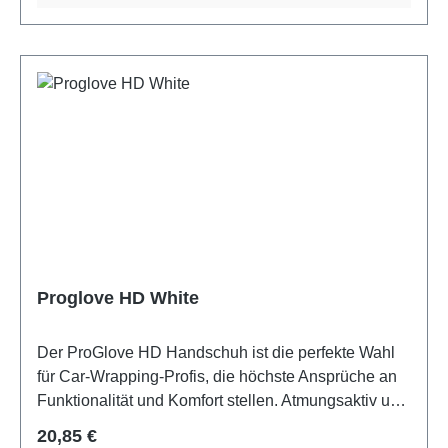
Proglove HD White
Der ProGlove HD Handschuh ist die perfekte Wahl
für Car-Wrapping-Profis, die höchste Ansprüche an
Funktionalität und Komfort stellen. Atmungsaktiv und
Touchscreen-fähig. Robust mit verstärkten Nähten.
Regulärer Preis:
20,85 €