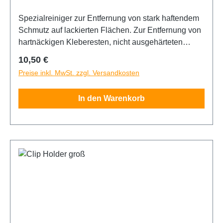
Spezialreiniger zur Entfernung von stark haftendem
Schmutz auf lackierten Flächen. Zur Entfernung von
hartnäckigen Kleberesten, nicht ausgehärteten
Polyurethan-Rückständen, Teer- und Bitumenreste,
Regulärer Preis:
10,50 €
Schmierstoffe, Harze, Öle, Fette, Reste von
Preise inkl. MwSt. zzgl. Versandkosten
Nanoversiegelungen und Verunreinigungen durch
Graffiti. 500ml Flasche. Tipp: Bei einer
In den Warenkorb
Folienbeklebung, bei stark verschmutzen
Oberflächen den Clear Reiniger zuerst benutzen,
anschließend den grünen als Endreiniger
verwenden.