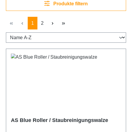
Produkte filtern
Seite
Seite
1
2
AS Blue Roller / Staubreinigungswalze