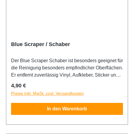
Blue Scraper / Schaber
Der Blue Scraper Schaber ist besonders geeignet für
die Reinigung besonders empfindlicher Oberflächen.
Er entfernt zuverlässig Vinyl, Aufkleber, Sticker und
Klebereste jeder Art. Besonders griffig dank seiner
Regulärer Preis:
4,90 €
ergonomischen Form. Klinge problemlos
Preise inkl. MwSt. zzgl. Versandkosten
austauschbar. Hierzu Klinge einfach leicht anheben
und herausziehen. Ersatzklingen Metall oder
In den Warenkorb
Kunsstoff bei uns erhältlich.