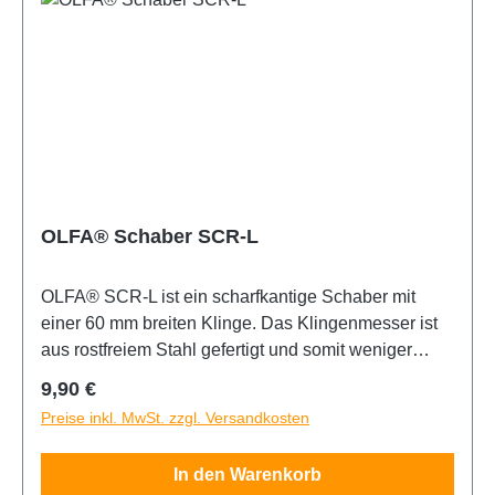
OLFA® Schaber SCR-L
OLFA® SCR-L ist ein scharfkantige Schaber mit
einer 60 mm breiten Klinge. Das Klingenmesser ist
aus rostfreiem Stahl gefertigt und somit weniger
anfällig für Rost, während die Langlebigkeit erhöht
Regulärer Preis:
9,90 €
ist. Der Griff sitzt fest und komfortabel in der Hand,
Preise inkl. MwSt. zzgl. Versandkosten
wodurch ermüdungsfreies Arbeiten ermöglicht
wird. Dieser Schaber eignet sich gut zur Entfernung
In den Warenkorb
von Dichtungsmaterial, zur Reinigung von