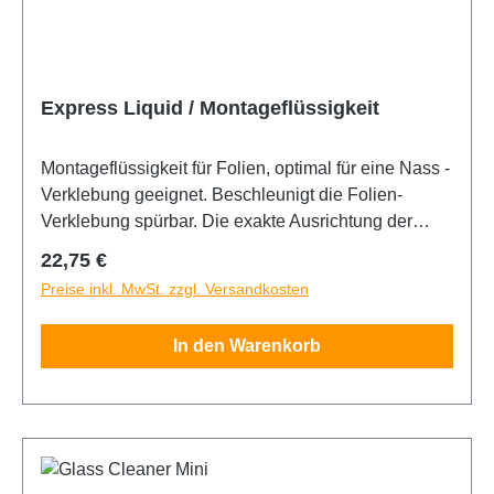
Express Liquid / Montageflüssigkeit
Montageflüssigkeit für Folien, optimal für eine Nass -
Verklebung geeignet. Beschleunigt die Folien-
Verklebung spürbar. Die exakte Ausrichtung der
Folie bleibt länger korrigierbar. Wird im Verhältnis
Regulärer Preis:
22,75 €
1:50 mit Wasser gemischt. Inhalt 200ml
Preise inkl. MwSt. zzgl. Versandkosten
In den Warenkorb