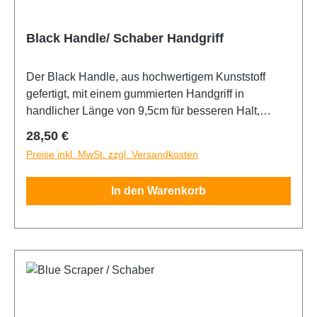
Black Handle/ Schaber Handgriff
Der Black Handle, aus hochwertigem Kunststoff
gefertigt, mit einem gummierten Handgriff in
handlicher Länge von 9,5cm für besseren Halt,
eignet sich ideal um z. B. den Blue Rubber zu
Regulärer Preis:
28,50 €
fixieren. Beide Komponenten zusammen
Preise inkl. MwSt. zzgl. Versandkosten
ermöglichen maximalen Druck beim ausrakeln der
Folien auf den Scheiben.
In den Warenkorb