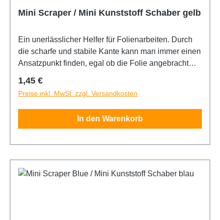
Mini Scraper / Mini Kunststoff Schaber gelb
Ein unerlässlicher Helfer für Folienarbeiten. Durch
die scharfe und stabile Kante kann man immer einen
Ansatzpunkt finden, egal ob die Folie angebracht
oder entfernt werden muss. Der Scraper ist 5cm
Regulärer Preis:
1,45 €
breit.
Preise inkl. MwSt. zzgl. Versandkosten
In den Warenkorb