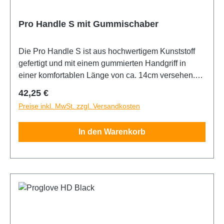
Pro Handle S mit Gummischaber
Die Pro Handle S ist aus hochwertigem Kunststoff
gefertigt und mit einem gummierten Handgriff in
einer komfortablen Länge von ca. 14cm versehen.
Der passende weisse Gummischaber mit einer
Regulärer Preis:
42,25 €
Breite von ca. 15,5cm und einer Dicke von ca. 9mm
Preise inkl. MwSt. zzgl. Versandkosten
ist schon vormontiert. Beide Komponenten
zusammen ermöglichen maximalen Druck beim
In den Warenkorb
ausrakeln der Folie auf den Scheiben.