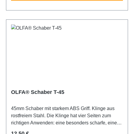
Glasflächen (z.B. vor dem Auftragen von
Fensterfolie), zur Reinigung von Wänden, Decken,
Glaselementen und vielem mehr. Die Klinge des
Schabers ist nicht austauschbar. Sicherheitshinweis:
Dieser Schaber ist äußerst scharf! Nur für erfahrene
Nutzer empfohlen. Unbedingt außerhalb der
Reichweite von Kindern aufbewahren!
OLFA® Schaber T-45
45mm Schaber mit starkem ABS Griff. Klinge aus
rostfreiem Stahl. Die Klinge hat vier Seiten zum
richtigen Anwenden: eine besonders scharfe, eine
glatte und zwei grobe. Besonders gut geeignet zum
Regulärer Preis:
12,50 €