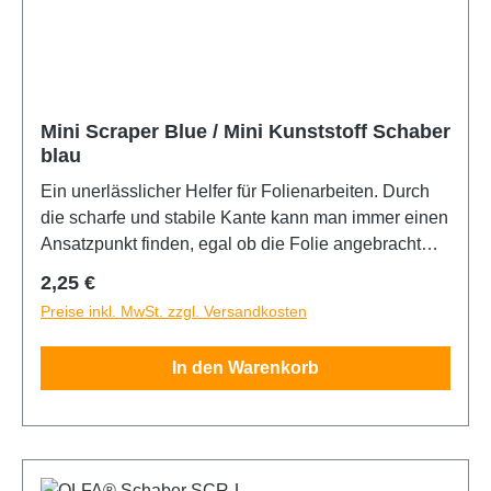
Mini Scraper Blue / Mini Kunststoff Schaber
blau
Ein unerlässlicher Helfer für Folienarbeiten. Durch
die scharfe und stabile Kante kann man immer einen
Ansatzpunkt finden, egal ob die Folie angebracht
oder entfernt werden muss. Der Scraper ist 6cm
Regulärer Preis:
2,25 €
breit.
Preise inkl. MwSt. zzgl. Versandkosten
In den Warenkorb