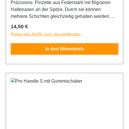
Präzisions- Pinzette aus Federstahl mit filigranen
Haltenasen an der Spitze. Durch sie können
mehrere Schichten gleichzeitig gehalten werden.
Dadurch verkürzt sich die Arbeitszeit erheblich, da
Regulärer Preis:
14,50 €
nicht jeder Folienrest aus der Pinzette entfernt
Preise inkl. MwSt. zzgl. Versandkosten
werden muss. Der geriffelte Griffbereich erleichtert
das Festhalten und verhindert ein Abrutschen der
In den Warenkorb
Finger.