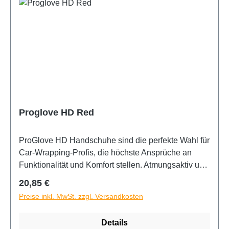
Proglove HD Red
ProGlove HD Handschuhe sind die perfekte Wahl für
Car-Wrapping-Profis, die höchste Ansprüche an
Funktionalität und Komfort stellen. Atmungsaktiv und
Touchscreen-fähig. Robust mit verstärkten Nähten.
Regulärer Preis:
20,85 €
Maschinenwaschbar. Ideal für die Verarbeitung von
Preise inkl. MwSt. zzgl. Versandkosten
PPF-Lackschutzfolien.
Details