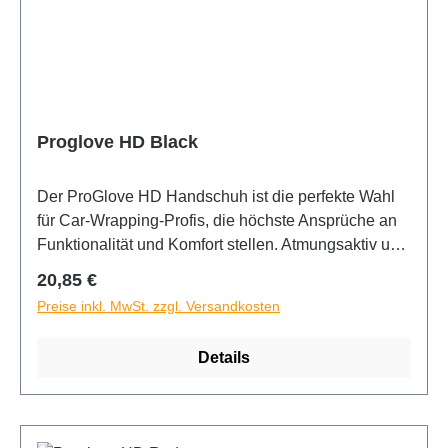
Proglove HD Black
Der ProGlove HD Handschuh ist die perfekte Wahl
für Car-Wrapping-Profis, die höchste Ansprüche an
Funktionalität und Komfort stellen. Atmungsaktiv und
Touchscreen-fähig. Robust mit extra verstärkten
Regulärer Preis:
20,85 €
Nähten. Maschinenwaschbar. Ideal für die
Preise inkl. MwSt. zzgl. Versandkosten
Verarbeitung von PPF-Lackschutzfolien.
Details