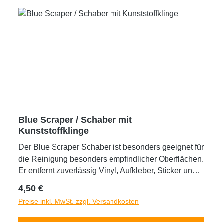
Blue Scraper / Schaber mit
Kunststoffklinge
Der Blue Scraper Schaber ist besonders geeignet für
die Reinigung besonders empfindlicher Oberflächen.
Er entfernt zuverlässig Vinyl, Aufkleber, Sticker und
Klebereste jeder Art. Besonders griffig dank seiner
Regulärer Preis:
4,50 €
ergonomischen Form. Klinge problemlos
Preise inkl. MwSt. zzgl. Versandkosten
austauschbar. Hierzu Klinge einfach leicht anheben
und herausziehen. Ersatzklingen Kunststoff und