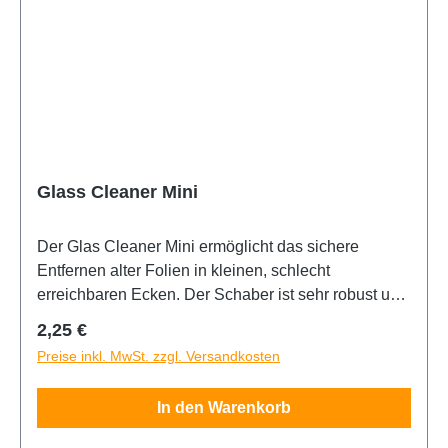
Glass Cleaner Mini
Der Glas Cleaner Mini ermöglicht das sichere
Entfernen alter Folien in kleinen, schlecht
erreichbaren Ecken. Der Schaber ist sehr robust und
durch seine kompakte Größe extrem handlich und
Regulärer Preis:
2,25 €
überall einsetzbar. Seine sehr scharfe 4cm lange
Preise inkl. MwSt. zzgl. Versandkosten
Klinge entfernt mühelos sämtliche Folien- oder
Klebereste. Die Klinge ist austauschbar.
In den Warenkorb