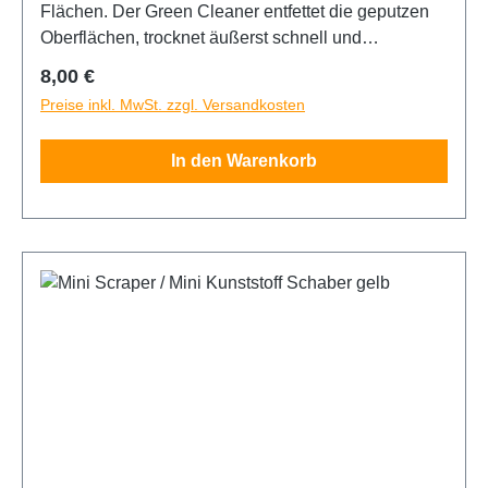
Flächen. Der Green Cleaner entfettet die geputzen
Oberflächen, trocknet äußerst schnell und
rückstandsfrei. 500ml Flasche Tipp: Bei einer
Regulärer Preis:
8,00 €
Folienbeklebung, unbedingt den grünen Endreiniger
Preise inkl. MwSt. zzgl. Versandkosten
vor der Verklebung verwenden. Auch als 5L Kanister
erhältlich.
In den Warenkorb