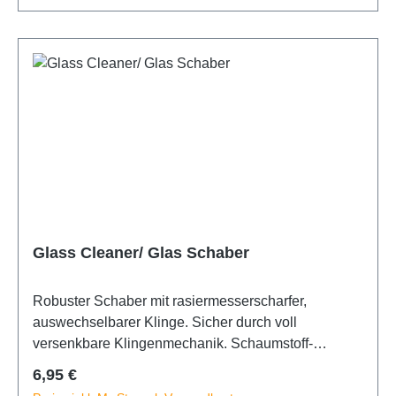
Glass Cleaner/ Glas Schaber
Robuster Schaber mit rasiermesserscharfer,
auswechselbarer Klinge. Sicher durch voll
versenkbare Klingenmechanik. Schaumstoff-
Griffverstärkung. Die 8,7cm Klinge wird von einem
Regulärer Preis:
6,95 €
integrierten Magnet zusätzlich gesichert. Inklusive